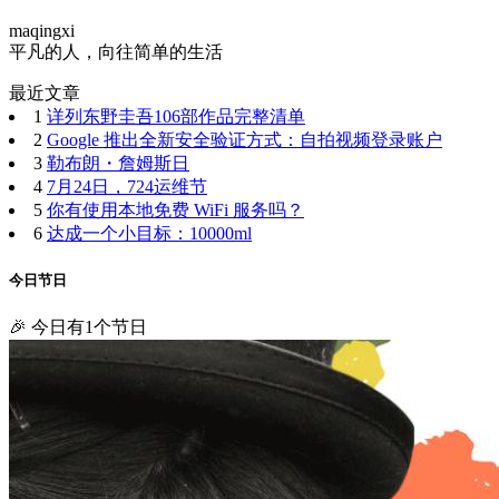
maqingxi
平凡的人，向往简单的生活
最近文章
1
详列东野圭吾106部作品完整清单
2
Google 推出全新安全验证方式：自拍视频登录账户
3
勒布朗・詹姆斯日
4
7月24日，724运维节
5
你有使用本地免费 WiFi 服务吗？
6
达成一个小目标：10000ml
今日节日
🎉 今日有1个节日