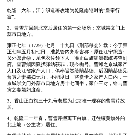
乾隆十六年，江宁织造署改建为乾隆南巡时的“皇帝行
宫”。
2、曹雪芹回到北京后居住的第一处场所：京城崇文门上
蒜市口地方。
雍正七年（1729）七月二十九日《刑部移会》载：今于雍
正七年五月初七日，准总管内务府咨称：原任江宁织造·
员外郎曹頫，系包衣佐领下人，准正白旗满洲都统咨查到
府。查曹頫因骚扰驿站获罪，现今枷号。曹頫之京城家产
人口及江省家产人口，俱奉旨赏给隋赫德。后因隋赫德见
曹寅之妻孀妇无力，不能度日，将赏伊之家产人口内，于
京城崇文门外蒜市口地方房十七间半，家仆三对，给与曹
寅之妻孀妇度命。
3、香山正白旗三十九号老屋为北京唯一现存的曹雪芹故
居。
4、乾隆二十年春，曹雪芹搬离正白旗，迁往镶黄旗外的
北上坡（公主坟）居住。