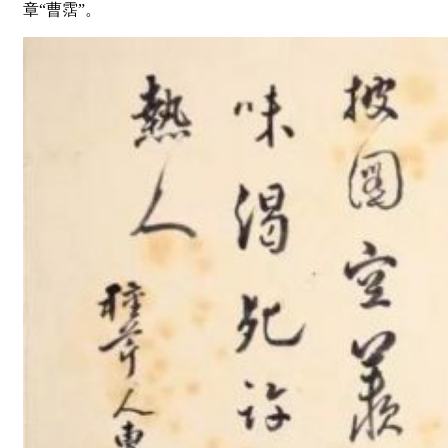
章“曹霑”。