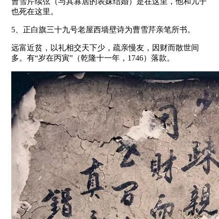
曹雪芹续弦（与其寡居的表妹结婚）是在这里，他和儿子
也死在这里。
5、正白旗三十九号老屋西墙壁诗为曹雪芹亲笔所书。
远富近贫，以礼相交天下少，疏亲慢友，因财而散世间
多。有“岁在丙寅”（乾隆十一年，1746）落款。