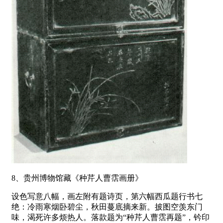
8、贵州博物馆藏《种芹人曹霑画册》
设色写意八幅，画左附有题诗页，第六幅西瓜题行书七
绝：冷雨寒烟卧碧尘，秋田蔓底摘来新。披图空羡东门
味，渴死许多烦热人。落款题为“种芹人曹霑再题”，钤印