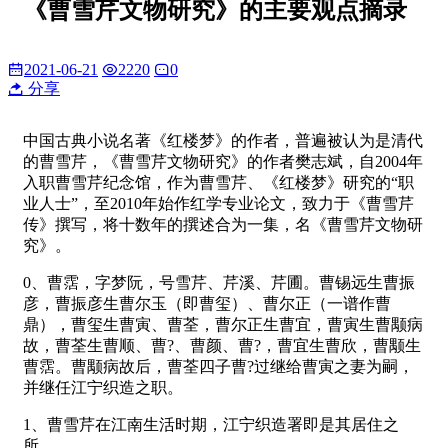
《曹雪芹文物研究》的主要观点摘录
2021-06-21
2220
0
分享
中国古典小说名著《红楼梦》的作者，普遍被认为是清代
的曹雪芹，《曹雪芹文物研究》的作者樊志斌，自2004年
入职曹雪芹纪念馆，作为曹雪芹、《红楼梦》研究的“职
业人士”，至2010年始作红学专业论文，致力于《曹雪芹
传》撰写，将十数年的撰述合为一集，名《曹雪芹文物研
究》。
0、曹霑，字梦阮，号雪芹、芹溪、芹圃。曹锡远生曹振
彦，曹振彦生曹尔玉（即曹玺）、曹尔正（一谱作曹
鼎），曹玺生曹寅、曹荃，曹尔正生曹宜，曹寅生曹颙病
故，曹荃生曹顺、曹?、曹颜、曹?，曹宜生曹欣，曹颙生
曹霑。曹颙病故后，曹荃四子曹?过继给曹寅之妻为嗣，
并继任江宁织造之职。
1、曹雪芹在江南生活时期，江宁织造署即是其居住之
所。