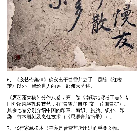
6、《废艺斋集稿》确实出于曹雪芹之手，是除《红楼
梦》以外，留给世人的另一部伟大著述。
《废艺斋集稿》分作八卷，第二卷《南鹞北鸢考工志》专
门介绍风筝扎糊技艺，有“曹雪芹自序”文（芹圃曹霑）。
其余七卷分别介绍中国的印章、编织、脱胎、织补、印
染、竹木雕刻及烹饪技术（《思源膏脂摘录》）。
7、张行家藏松木书箱亦是曹雪芹所用过的重要文物。