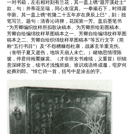
一对书箱，左右相对刻有兰花，其一盖上镌“题芹溪处士”
款，句：并蒂花呈瑞，同心友谊真。一拳顽石下，时得露
华新。其一盖上镌“乾隆二十五年岁在庚辰上巳”，刻：拙
笔写兰。题句：清香沁诗脾，花国第一芳。盖后墨笔书
“为芳卿编织纹样所拟歌诀稿本、为芳卿所绘彩图稿本、
芳卿自绘编绵纹样草图稿本之一、芳卿自绘编绵纹样草图
稿本之二、芳卿自绘织绵纹样草图稿本”等五行文字（简
称“五行书目”）及“不怨糟糠怨杜康，战诼玄羊重克伤。
（丧明子夏又逝伤，地坼天崩人未亡。）睹物思情理陈
箧，停君待殓鬻嫁裳。（才非班女书难续，义重冒）织锦
意深睥苏女，续书才浅愧班娘。谁识戏语终成谶，窀穸何
处葬刘郎。”悼亡诗一首，括号中是涂去的字。