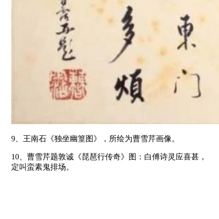
9、王南石《独坐幽篁图》，所绘为曹雪芹画像。
10、曹雪芹题敦诚《琵琶行传奇》图：白傅诗灵应喜甚，
定叫蛮素鬼排场。