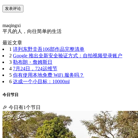
maqingxi
平凡的人，向往简单的生活
最近文章
1
详列东野圭吾106部作品完整清单
2
Google 推出全新安全验证方式：自拍视频登录账户
3
勒布朗・詹姆斯日
4
7月24日，724运维节
5
你有使用本地免费 WiFi 服务吗？
6
达成一个小目标：10000ml
今日节日
🎉 今日有1个节日