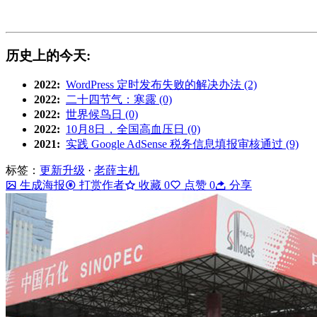
历史上的今天:
2022:
WordPress 定时发布失败的解决办法 (2)
2022:
二十四节气：寒露 (0)
2022:
世界候鸟日 (0)
2022:
10月8日，全国高血压日 (0)
2021:
实践 Google AdSense 税务信息填报审核通过 (9)
标签：
更新升级
·
老薛主机
生成海报
打赏作者
收藏
0
点赞
0
分享