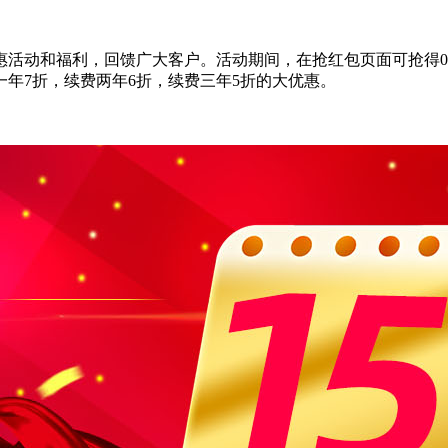
惠活动和福利，回馈广大客户。活动期间，在抢红包页面可抢得0
一年7折，续费两年6折，续费三年5折的大优惠。