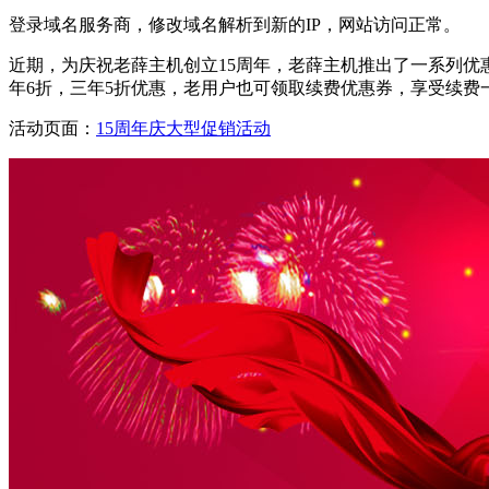
登录域名服务商，修改域名解析到新的IP，网站访问正常。
近期，为庆祝老薛主机创立15周年，老薛主机推出了一系列优
年6折，三年5折优惠，老用户也可领取续费优惠券，享受续费
活动页面：
15周年庆大型促销活动