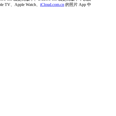
TV、Apple Watch、
iCloud.com.cn
的照片 App 中