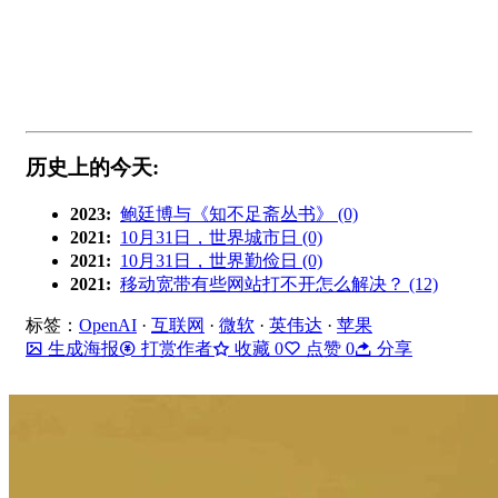
历史上的今天:
2023:
鲍廷博与《知不足斋丛书》 (0)
2021:
10月31日，世界城市日 (0)
2021:
10月31日，世界勤俭日 (0)
2021:
移动宽带有些网站打不开怎么解决？ (12)
标签：
OpenAI
·
互联网
·
微软
·
英伟达
·
苹果
生成海报
打赏作者
收藏
0
点赞
0
分享