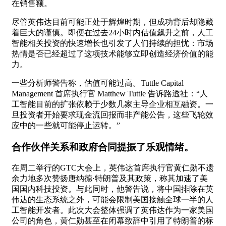
在销售额。
尽管英伟达目前可能正处于辉煌时期，但成功背后却隐藏
着巨大的谨慎。即便在过去24小时内估值飙升之前，人工
智能相关投资的快速增长也引发了人们持续的担忧：市场
热情是否已经超过了这项技术能够立即创造经济价值的能
力。
一些分析师警告称，估值可能过高。Tuttle Capital
Management 首席执行官 Matthew Tuttle 告诉路透社：“人
工智能目前的扩张依赖于少数几家主导企业相互融资。一
旦投资者开始要求现金流回报而非产能公告，这些飞轮效
应中的一些就可能停止运转。”
合作伙伴关系和政府合同提振了乐观情绪。
在周二举行的GTC大会上，英伟达首席执行官黄仁勋不遗
余力地多次赞扬唐纳德·特朗普及其政策，称其加速了美
国国内科技投资。与此同时，他警告说，将中国排除在英
伟达的生态系统之外，可能会限制美国接触全球一半的人
工智能开发者。此次大会整体强调了英伟达作为一家美国
公司的角色，黄仁勋甚至在闭幕致辞中引用了特朗普的标