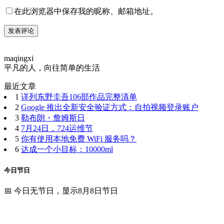
在此浏览器中保存我的昵称、邮箱地址。
maqingxi
平凡的人，向往简单的生活
最近文章
1
详列东野圭吾106部作品完整清单
2
Google 推出全新安全验证方式：自拍视频登录账户
3
勒布朗・詹姆斯日
4
7月24日，724运维节
5
你有使用本地免费 WiFi 服务吗？
6
达成一个小目标：10000ml
今日节日
📅 今日无节日，显示8月8日节日