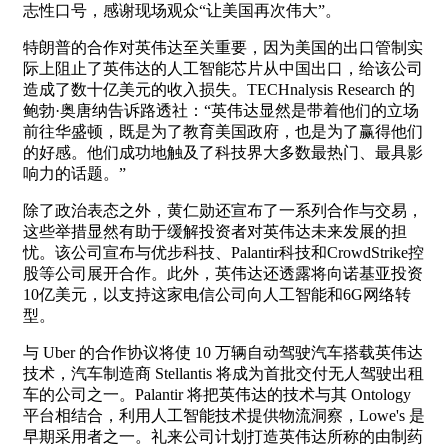
志性口号，感谢现场观众“让美国再次伟大”。
特朗普的合作对英伟达至关重要，因为美国的出口管制实
际上阻止了英伟达的人工智能芯片从中国出口，给该公司
造成了数十亿美元的收入损失。TECHnalysis Research 的
鲍勃·奥唐纳告诉路透社：“英伟达显然是带着他们的立场
前往华盛顿，既是为了教育美国政府，也是为了赢得他们
的好感。他们成功地触及了科技界大多数最热门、最具影
响力的话题。”
除了政治表态之外，黄仁勋还宣布了一系列合作与交易，
这些举措显然有助于缓解投资者对英伟达未来发展的担
忧。该公司宣布与优步科技、Palantir科技和CrowdStrike控
股等公司展开合作。此外，英伟达还透露将向诺基亚投资
10亿美元，以支持这家电信公司向人工智能和6G网络转
型。
与 Uber 的合作协议将使 10 万辆自动驾驶汽车搭载英伟达
技术，汽车制造商 Stellantis 将成为首批交付无人驾驶出租
车的公司之一。Palantir 将把英伟达的技术与其 Ontology
平台相结合，利用人工智能技术提供物流洞察，Lowe's 是
早期采用者之一。礼来公司计划打造英伟达所称的由制药