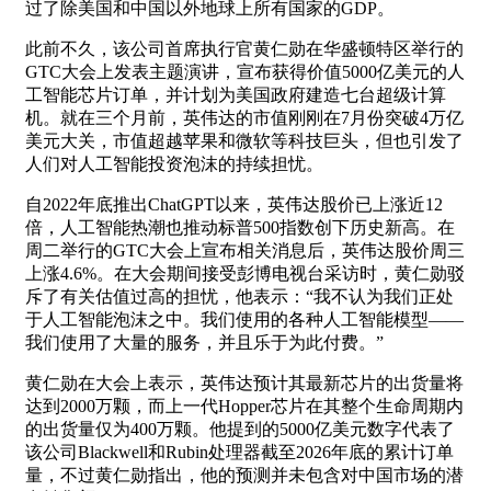
过了除美国和中国以外地球上所有国家的GDP。
此前不久，该公司首席执行官黄仁勋在华盛顿特区举行的
GTC大会上发表主题演讲，宣布获得价值5000亿美元的人
工智能芯片订单，并计划为美国政府建造七台超级计算
机。就在三个月前，英伟达的市值刚刚在7月份突破4万亿
美元大关，市值超越苹果和微软等科技巨头，但也引发了
人们对人工智能投资泡沫的持续担忧。
自2022年底推出ChatGPT以来，英伟达股价已上涨近12
倍，人工智能热潮也推动标普500指数创下历史新高。在
周二举行的GTC大会上宣布相关消息后，英伟达股价周三
上涨4.6%。在大会期间接受彭博电视台采访时，黄仁勋驳
斥了有关估值过高的担忧，他表示：“我不认为我们正处
于人工智能泡沫之中。我们使用的各种人工智能模型——
我们使用了大量的服务，并且乐于为此付费。”
黄仁勋在大会上表示，英伟达预计其最新芯片的出货量将
达到2000万颗，而上一代Hopper芯片在其整个生命周期内
的出货量仅为400万颗。他提到的5000亿美元数字代表了
该公司Blackwell和Rubin处理器截至2026年底的累计订单
量，不过黄仁勋指出，他的预测并未包含对中国市场的潜