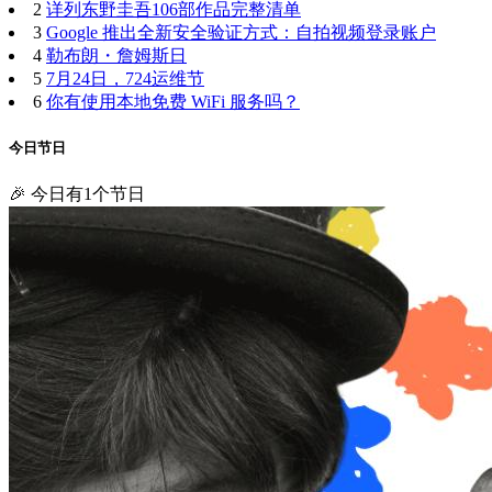
2
详列东野圭吾106部作品完整清单
3
Google 推出全新安全验证方式：自拍视频登录账户
4
勒布朗・詹姆斯日
5
7月24日，724运维节
6
你有使用本地免费 WiFi 服务吗？
今日节日
🎉 今日有1个节日