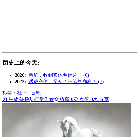
历史上的今天:
2026:
新鲜，收到实体明信片！ (6)
2023:
话费充值，又交了一笔智商税！ (7)
标签：
社评
·
随笔
生成海报
打赏作者
收藏
0
点赞
0
分享