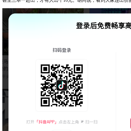
甚至三本一起出，才有人出个10元。胡同说，看到大家连出价的