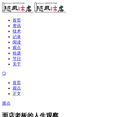
首页
资讯
技术
记录
阅读
观点
拾遗
节日
关于
首页
观点
正文
观点
面店老板的人生观察