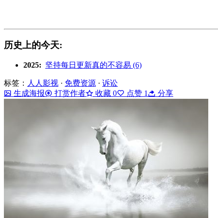
历史上的今天:
2025:
坚持每日更新真的不容易 (6)
标签：
人人影视
·
免费资源
·
诉讼
生成海报
打赏作者
收藏
0
点赞
1
分享