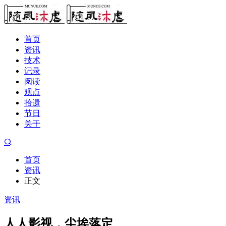
首页
资讯
技术
记录
阅读
观点
拾遗
节日
关于
首页
资讯
正文
资讯
人人影视，尘埃落定