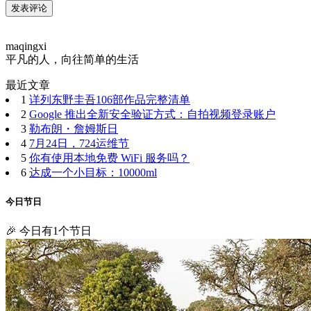
maqingxi
平凡的人，向往简单的生活
最近文章
1
详列东野圭吾106部作品完整清单
2
Google 推出全新安全验证方式：自拍视频登录账户
3
勒布朗・詹姆斯日
4
7月24日，724运维节
5
你有使用本地免费 WiFi 服务吗？
6
达成一个小目标：10000ml
今日节日
🎉 今日有1个节日