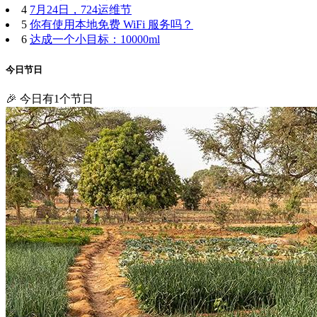
4
7月24日，724运维节
5
你有使用本地免费 WiFi 服务吗？
6
达成一个小目标：10000ml
今日节日
🎉 今日有1个节日