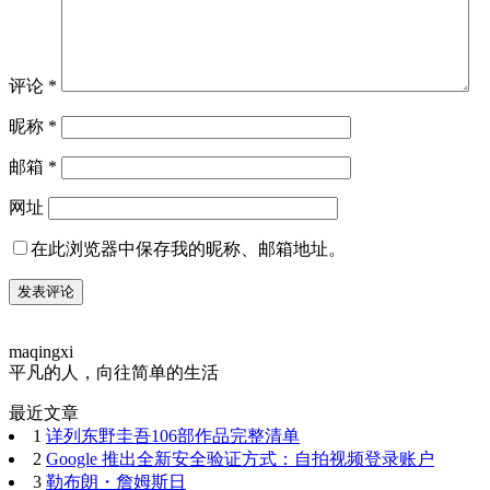
评论
*
昵称
*
邮箱
*
网址
在此浏览器中保存我的昵称、邮箱地址。
maqingxi
平凡的人，向往简单的生活
最近文章
1
详列东野圭吾106部作品完整清单
2
Google 推出全新安全验证方式：自拍视频登录账户
3
勒布朗・詹姆斯日