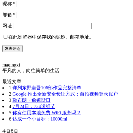
昵称
*
邮箱
*
网址
在此浏览器中保存我的昵称、邮箱地址。
maqingxi
平凡的人，向往简单的生活
最近文章
1
详列东野圭吾106部作品完整清单
2
Google 推出全新安全验证方式：自拍视频登录账户
3
勒布朗・詹姆斯日
4
7月24日，724运维节
5
你有使用本地免费 WiFi 服务吗？
6
达成一个小目标：10000ml
今日节日