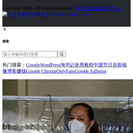
Copyright 2026. All Rights Reserved.
浙ICP备09020836号-11
.
浙公网安备 33082502000225号
搜索
热门搜索：
Google
WordPress
淘书记
使用教程
中国节日
谷歌镜
像
博客赚钱
Google Chrome
OnlyFans
Google AdSense