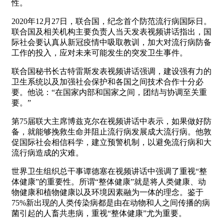
性。
2020年12月27日，联合国，纪念首个防范流行病国际日。
联合国及相关机构主要负责人当天发表视频讲话指出，国
际社会要认真从新冠疫情中吸取教训，加大对流行病防备
工作的投入，应对未来可能发生的突发卫生事件。
联合国秘书长古特雷斯发表视频讲话强调，建设强有力的
卫生系统以及加强社会保护和各国之间技术合作十分必
要。他说：“在国家内部和国家之间，团结与协调至关重
要。”
第75届联大主席博兹克尔在视频讲话中表示，如果做好防
备，就能够挽救生命并阻止流行病发展成大流行病。他敦
促国际社会相信科学，建立预警机制，以避免流行病和大
流行病造成的灾难。
世界卫生组织总干事谭德塞在视频讲话中强调了重视“整
体健康”的重要性。所谓“整体健康”就是将人类健康、动
物健康和植物健康以及环境因素融为一体的理念。鉴于
75%新出现的人类传染病都是由在动物和人之间传播的病
菌引起的人畜共患病，重视“整体健康”尤为重要。