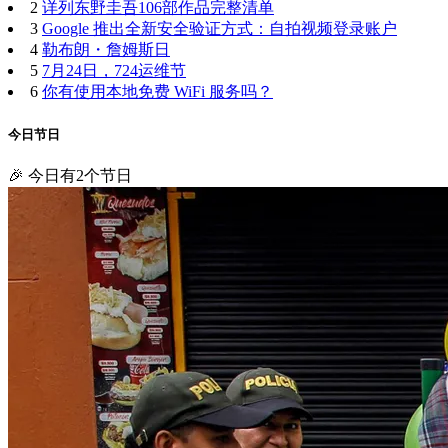
2
详列东野圭吾106部作品完整清单
3
Google 推出全新安全验证方式：自拍视频登录账户
4
勒布朗・詹姆斯日
5
7月24日，724运维节
6
你有使用本地免费 WiFi 服务吗？
今日节日
🎉 今日有2个节日