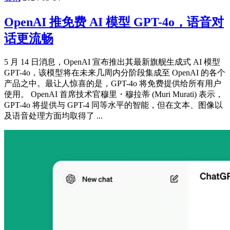
OpenAI 推免费 AI 模型 GPT-4o，语音对
话更流畅
5 月 14 日消息，OpenAI 宣布推出其最新旗舰生成式 AI 模型
GPT-4o，该模型将在未来几周内分阶段集成至 OpenAI 的各个
产品之中。最让人惊喜的是，GPT-4o 将免费提供给所有用户
使用。 OpenAI 首席技术官穆里・穆拉蒂 (Muri Murati) 表示，
GPT-4o 将提供与 GPT-4 同等水平的智能，但在文本、图像以
及语音处理方面均取得了 ...