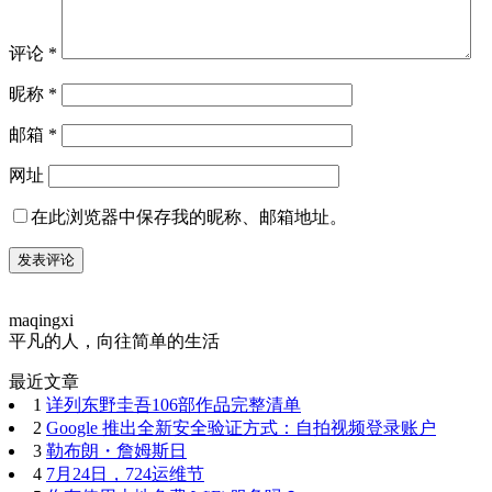
评论
*
昵称
*
邮箱
*
网址
在此浏览器中保存我的昵称、邮箱地址。
maqingxi
平凡的人，向往简单的生活
最近文章
1
详列东野圭吾106部作品完整清单
2
Google 推出全新安全验证方式：自拍视频登录账户
3
勒布朗・詹姆斯日
4
7月24日，724运维节