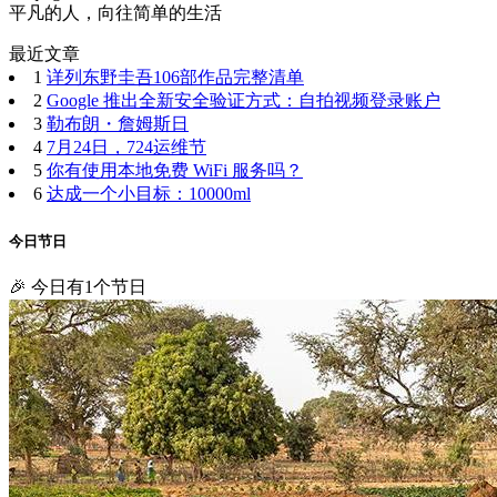
平凡的人，向往简单的生活
最近文章
1
详列东野圭吾106部作品完整清单
2
Google 推出全新安全验证方式：自拍视频登录账户
3
勒布朗・詹姆斯日
4
7月24日，724运维节
5
你有使用本地免费 WiFi 服务吗？
6
达成一个小目标：10000ml
今日节日
🎉 今日有1个节日