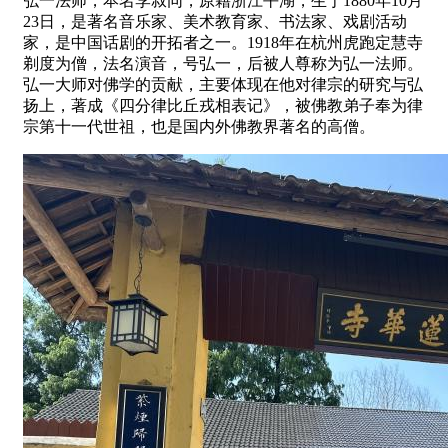
弘一法师，本名李叔同，原籍浙江平湖，生于1880年10月
23日，是著名音乐家、美术教育家、书法家、戏剧活动
家，是中国话剧的开拓者之一。1918年在杭州虎跑定慧寺
剃度为僧，法名演音，号弘一，后被人尊称为弘一法师。
弘一大师对佛学的贡献，主要体现在他对律宗的研究与弘
扬上，著成《四分律比丘戎相表记》，被佛教弟子奉为律
宗第十一代世祖，也是国内外佛教界著名的高僧。