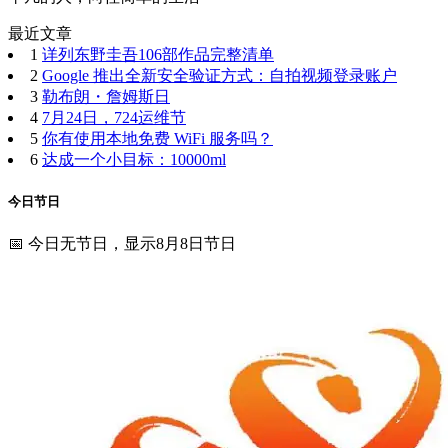
最近文章
1
详列东野圭吾106部作品完整清单
2
Google 推出全新安全验证方式：自拍视频登录账户
3
勒布朗・詹姆斯日
4
7月24日，724运维节
5
你有使用本地免费 WiFi 服务吗？
6
达成一个小目标：10000ml
今日节日
📅 今日无节日，显示8月8日节日