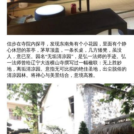
信步在寺院内探寻，发现东南角有个小花园，里面有个静
心休憩的茶亭，茅草顶盖，一条长桌，几方矮凳，虽没
人，意已至。园名“无垢清凉园”，是弘一法师的手迹。弘
一法师曾给辽宁大连横山寺撰写过一幅楹联：无上胜妙
地，离垢清凉园。意指无可比拟的绝佳圣地，出尘脱俗的
清凉园林。将禅心与美景结合，意境高雅。