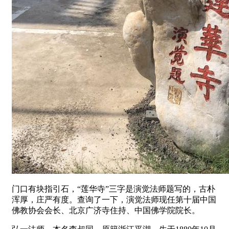
门口有块指引石，“莲华寺”三字是演觉法师题写的，古朴
浑厚，庄严有度。查询了一下，演觉法师现任第十届中国
佛教协会会长、北京广济寺住持、中国佛学院院长。