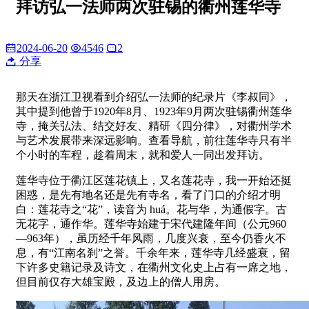
拜访弘一法师两次驻锡的衢州莲华寺
2024-06-20
4546
2
分享
那天在浙江卫视看到介绍弘一法师的纪录片《李叔同》，
其中提到他曾于1920年8月、1923年9月两次驻锡衢州莲华
寺，掩关弘法、结交好友、精研《四分律》，对衢州学术
与艺术发展带来深远影响。查看导航，前往莲华寺只有半
个小时的车程，趁着周末，就和爱人一同出发拜访。
莲华寺位于衢江区莲花镇上，又名莲花寺，我一开始还挺
困惑，是先有地名还是先有寺名，看了门口的介绍才明
白：莲花寺之“花”，读音为 huá。花与华，为通假字。古
无花字，通作华。莲华寺始建于宋代建隆年间（公元960
—963年），虽历经千年风雨，几度兴衰，至今仍香火不
息，有“江南名刹”之誉。千余年来，莲华寺几经盛衰，留
下许多史籍记录及诗文，在衢州文化史上占有一席之地，
但目前仅存大雄宝殿，及边上的僧人用房。