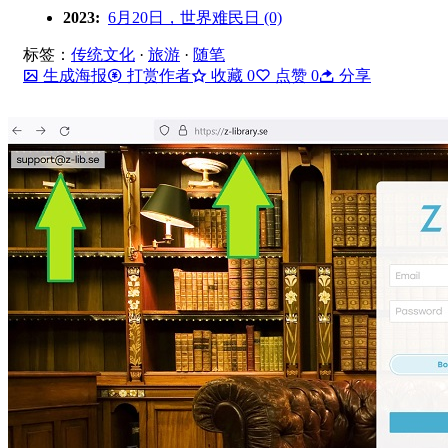
2023:
6月20日，世界难民日 (0)
标签：
传统文化
·
旅游
·
随笔
生成海报
打赏作者
收藏
0
点赞
0
分享