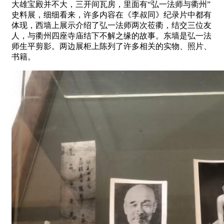
大雄宝殿并不大，三开间瓦房，里面有“弘一法师与衢州”
史料展，细细看来，许多内容在《李叔同》纪录片中都有
体现，西墙上展示介绍了弘一法师两次莅衢，结交三位友
人，与衢州四座寺庙结下不解之缘的故事。东墙是弘一法
师生平剪影。两边展柜上陈列了许多相关的实物、照片、
书籍。