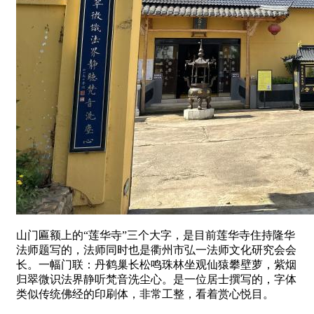
山门匾额上的“莲华寺”三个大字，是目前莲华寺住持隆华
法师题写的，法师同时也是衢州市弘一法师文化研究会会
长。一幅门联：丹鹤巢长松鸣珠林坐观仙猿攀壁萝，紫烟
归翠微识法界静听梵音洗尘心。是一位居士撰写的，字体
类似传统佛经的印刷体，非常工整，看着赏心悦目。