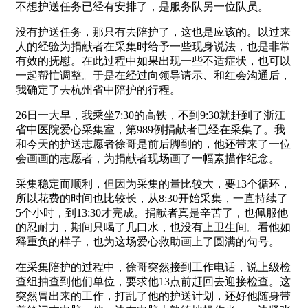
不想护送任务已经有安排了，是服务队另一位队员。
没有护送任务，那只有去陪护了，这也是应该的。以过来
人的经验为捐献者在采集时给予一些现身说法，也是非常
有效的抚慰。在此过程中如果出现一些不适症状，也可以
一起帮忙调整。于是在经过向领导请示、和红会沟通后，
我确定了去杭州省中陪护的行程。
26日一大早，我乘坐7:30的高铁，不到9:30就赶到了浙江
省中医院爱心采集室，第989例捐献者已经在采集了。我
和今天的护送志愿者徐哥是前后脚到的，他还带来了一位
会画画的志愿者，为捐献者现场画了一幅素描作纪念。
采集稳定而顺利，但因为采集的量比较大，要13个循环，
所以花费的时间也比较长，从8:30开始采集，一直持续了
5个小时，到13:30才完成。捐献者真是辛苦了，也佩服他
的忍耐力，期间只喝了几口水，也没有上卫生间。看他如
释重负的样子，也为这场爱心救助画上了圆满的句号。
在采集陪护的过程中，徐哥突然接到工作电话，说上级检
查组抽查到他们单位，要求他13点前赶回去迎接检查。这
突然冒出来的工作，打乱了他的护送计划，还好他随身带