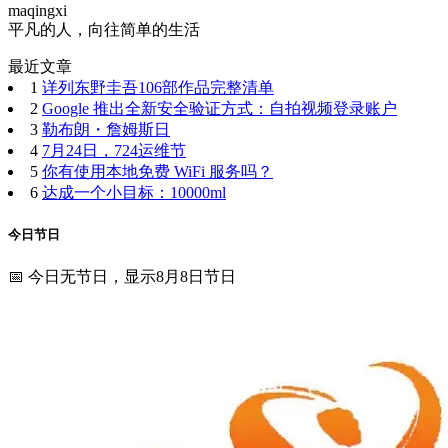
maqingxi
平凡的人，向往简单的生活
最近文章
1
详列东野圭吾106部作品完整清单
2
Google 推出全新安全验证方式：自拍视频登录账户
3
勒布朗・詹姆斯日
4
7月24日，724运维节
5
你有使用本地免费 WiFi 服务吗？
6
达成一个小目标：10000ml
今日节日
📅 今日无节日，显示8月8日节日