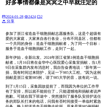
好多事情都像是冥冥之中早就注定的
2024-01-28
2424
2
分享
参加了浙江省造血干细胞捐献志愿服务队，这是个超级有
爱的大家庭，大家来自各行各业，分布不同县区，但都有
一个共同的身份：造血干细胞捐献者，为了同一个目标：
服务于造血干细胞捐献工作，走到了一起。
新年伊始，全新出发。2024年浙江省第1例造血干细胞捐
献者，1月16日将在金华中心医院爱心采集室捐献，当1月
9日在采集群内发布消息时，我自告奋勇地说：“新年第一
捐，我有时间过来陪护，见证一下985大工程。”因为这例
捐献是浙江省第985例，谐了985大学的音，故有此一说。
到了1月15日，采集因故提前了，而我因为单位的工作早
有了安排，所以就不能前往了，只能遗憾地和捐献者说声
抱歉。可就在我下班途中，突然接到了服务队安排护送任
务的郑队长打来的电话，问我有否时间接受一单临时紧急
任务，晚上护送造血干细胞去杭州。原来是第985例捐献