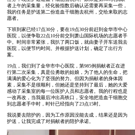
者上午的采集量，经化验指数后确认还需要再采集一些，
我的任务是护送第二份造血干细胞去杭州，交给来取的志
愿者。
下班到家已经17点30分，要在19点30分前赶到金华市中心
医院，以便争取22点10分前交到萧山国际机场的志愿者手
中。时间非常紧张，我扒了两口饭，就由妻子开车送我去
医院，以便节约时间。并根据护送计划，确定了出行方
案。
19点，我们到了金华市中心医院，第985例捐献者正在进
行第二次采集，真是位勇敢的姑娘，为了他人的生命，把
满满的爱心化为了坚强的努力。但因为捐献者的身体因
素，采集不是很顺利，但她还是坚持到了最后，她的大爱
感动了采集室的每一位医护人员和志愿者。我的行程也是
一改再改，当我最后冲出高铁口，安全地把造血干细胞交
到志愿者手中时，时针已经指向了23点15时。
我说要去陪护的，因为工作原因没能去成，结果还是因为
护送，让我完成了对捐献者的陪护承诺。