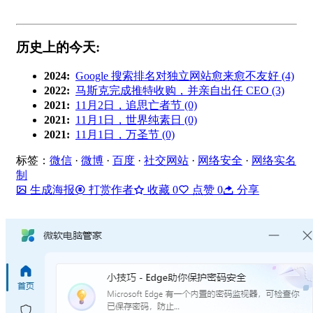
历史上的今天:
2024:
Google 搜索排名对独立网站愈来愈不友好 (4)
2022:
马斯克完成推特收购，并亲自出任 CEO (3)
2021:
11月2日，追思亡者节 (0)
2021:
11月1日，世界纯素日 (0)
2021:
11月1日，万圣节 (0)
标签：
微信
·
微博
·
百度
·
社交网站
·
网络安全
·
网络实名
制
生成海报
打赏作者
收藏
0
点赞
0
分享