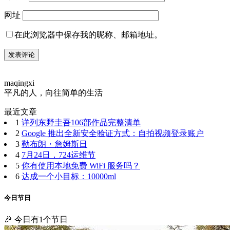
网址
在此浏览器中保存我的昵称、邮箱地址。
maqingxi
平凡的人，向往简单的生活
最近文章
1
详列东野圭吾106部作品完整清单
2
Google 推出全新安全验证方式：自拍视频登录账户
3
勒布朗・詹姆斯日
4
7月24日，724运维节
5
你有使用本地免费 WiFi 服务吗？
6
达成一个小目标：10000ml
今日节日
🎉 今日有1个节日