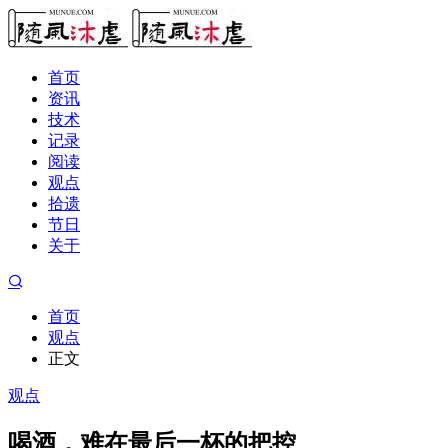
首页
资讯
技术
记录
阅读
观点
拾遗
节日
关于
首页
观点
正文
观点
喝酒，难在最后一杯的把控