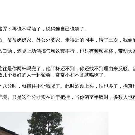
赌咒：再也不喝酒了，说得连自己也笑了。
酒。爷爷奶奶家、外公外婆家、走得近的同事，请了三次，我倒
己口讷，酒桌上劝酒搞气氛这套不行，也只有频频举杯，带动大
往往是你两杯喝完了，他半杯还不到，你还找不到理由来反驳。
数几个要好的人一起聚会，常常不和不觉就喝嗨了。
七八分时，就挡住不让我喝了。此时酒劲上头，话也多了，拘束
至境。只是这个分寸实在难于把控，当你酒至半醺时，多数人也
。