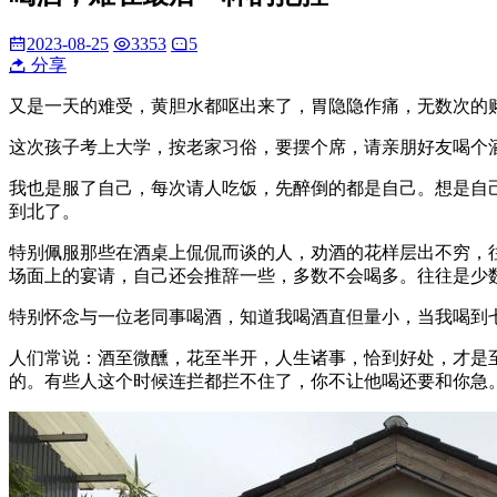
2023-08-25
3353
5
分享
又是一天的难受，黄胆水都呕出来了，胃隐隐作痛，无数次的
这次孩子考上大学，按老家习俗，要摆个席，请亲朋好友喝个
我也是服了自己，每次请人吃饭，先醉倒的都是自己。想是自
到北了。
特别佩服那些在酒桌上侃侃而谈的人，劝酒的花样层出不穷，
场面上的宴请，自己还会推辞一些，多数不会喝多。往往是少
特别怀念与一位老同事喝酒，知道我喝酒直但量小，当我喝到
人们常说：酒至微醺，花至半开，人生诸事，恰到好处，才是
的。有些人这个时候连拦都拦不住了，你不让他喝还要和你急