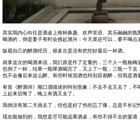
其实我内心向往是酒桌上推杯换盏、欢声笑语、其乐融融的氛
喝酒的，倒是妻子有时会挑起酒兴：今天菜还可以，要不喝点
纵观自己的醉酒经历，很多次是没有把控好最后一杯酒。
就拿这次的喝酒来说，我们原是作了定量的，三个人一瓶杨梅
也倒了一杯，结果一瓶啤酒喝完了，又上了一瓶，三瓶一下去
也不会像后来这么醉。有些时候混酒也特别容易醉，但我是酒
有首《醉酒诗》顺口溜描述的特别形象：不去不去又去了，不
上起来后悔了，晚上有酒又去了。
我倒没有第二天就去了，但也是好了伤疤忘了痛，总是不长记
现在能做到的，我想是尽可能远离酒桌，有些不得不去的宴请