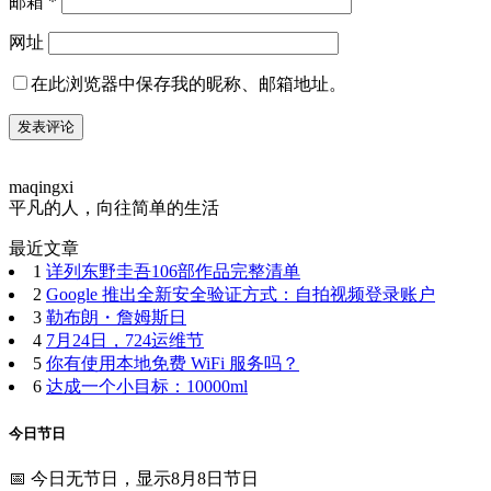
邮箱
*
网址
在此浏览器中保存我的昵称、邮箱地址。
maqingxi
平凡的人，向往简单的生活
最近文章
1
详列东野圭吾106部作品完整清单
2
Google 推出全新安全验证方式：自拍视频登录账户
3
勒布朗・詹姆斯日
4
7月24日，724运维节
5
你有使用本地免费 WiFi 服务吗？
6
达成一个小目标：10000ml
今日节日
📅 今日无节日，显示8月8日节日