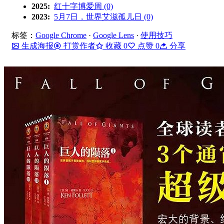
2025:
红十字博爱周 (0)
2023:
5月7日，世界艾滋孤儿日 (0)
标签：
Google Chrome
·
Google Lens
·
使用技巧
生成海报
打赏作者
收藏
0
点赞
0
分享