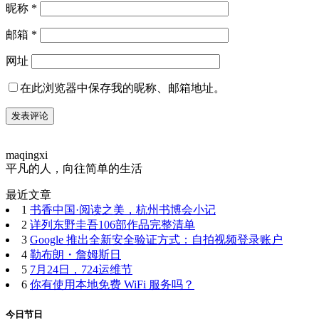
昵称
*
邮箱
*
网址
在此浏览器中保存我的昵称、邮箱地址。
maqingxi
平凡的人，向往简单的生活
最近文章
1
书香中国·阅读之美，杭州书博会小记
2
详列东野圭吾106部作品完整清单
3
Google 推出全新安全验证方式：自拍视频登录账户
4
勒布朗・詹姆斯日
5
7月24日，724运维节
6
你有使用本地免费 WiFi 服务吗？
今日节日