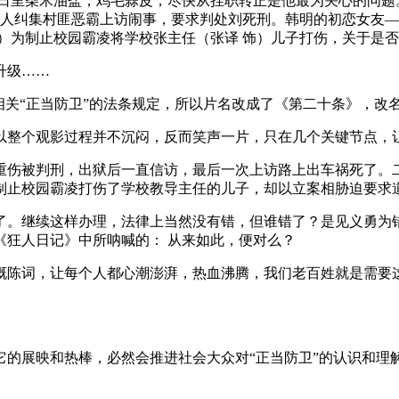
日里柴米油盐，鸡毛蒜皮，尽快从挂职转正是他最为关心的问题
家人纠集村匪恶霸上访闹事，要求判处刘死刑。韩明的初恋女友—
）为制止校园霸凌将学校张主任（张译 饰）儿子打伤，关于是
升级……
相关“正当防卫”的法条规定，所以片名改成了《第二十条》，改
以整个观影过程并不沉闷，反而笑声一片，只在几个关键节点，让
重伤被判刑，出狱后一直信访，最后一次上访路上出车祸死了。
制止校园霸凌打伤了学校教导主任的儿子，却以立案相胁迫要求
了。继续这样办理，法律上当然没有错，但谁错了？是见义勇为
《狂人日记》中所呐喊的： 从来如此，便对么？
慨陈词，让每个人都心潮澎湃，热血沸腾，我们老百姓就是需要
。
它的展映和热棒，必然会推进社会大众对“正当防卫”的认识和理