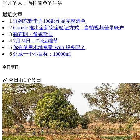
平凡的人，向往简单的生活
最近文章
1
详列东野圭吾106部作品完整清单
2
Google 推出全新安全验证方式：自拍视频登录账户
3
勒布朗・詹姆斯日
4
7月24日，724运维节
5
你有使用本地免费 WiFi 服务吗？
6
达成一个小目标：10000ml
今日节日
🎉 今日有1个节日