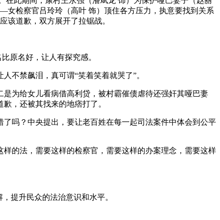
。在此期间，康村王永强（潘斌龙 饰）为保护哑巴妻子（赵丽
—女检察官吕玲玲（高叶 饰）顶住各方压力，执意要找到关系
否应该道歉，双方展开了拉锯战。
名比原名好，让人有探究感。
人不禁飙泪，真可谓“笑着笑着就哭了”。
二是为给女儿看病借高利贷，被村霸催债虐待还强奸其哑巴妻
道歉，还被其找来的地痞打了。
错了吗？中央提出，要让老百姓在每一起司法案件中体会到公平
这样的法，需要这样的检察官，需要这样的办案理念，需要这样
解，提升民众的法治意识和水平。