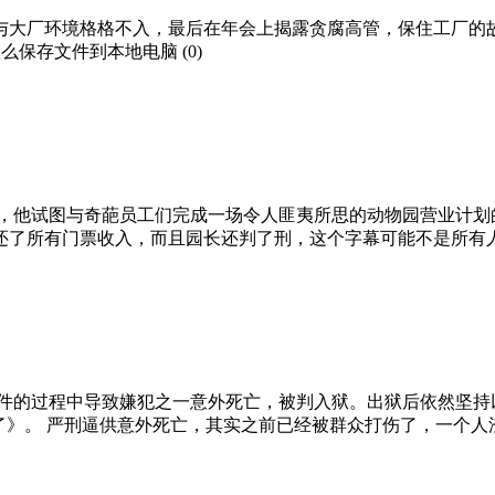
境格格不入，最后在年会上揭露贪腐高管，保住工厂的故事。 历史上的
文档怎么保存文件到本地电脑 (0)
，他试图与奇葩员工们完成一场令人匪夷所思的动物园营业计划
所有门票收入，而且园长还判了刑，这个字幕可能不是所有人都注
件的过程中导致嫌犯之一意外死亡，被判入狱。出狱后依然坚持
》。 严刑逼供意外死亡，其实之前已经被群众打伤了，一个人渣让