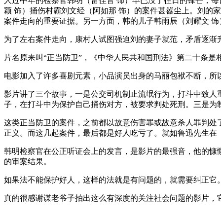
人过中年的检察官韩明（雷佳音 饰）早已没了往日的锋芒，每
颖 饰）捅伤村霸刘文经（阿如那 饰）的案件甚嚣尘上。刘的
案件走向的重要证据。另一方面，韩的儿子韩雨辰（刘耀文 饰
为了左右案件走向，康村人试图强迫刘的妻子就范，矛盾逐渐
片名原来叫“正当防卫”，《中华人民共和国刑法》第二十条是
电影加入了许多喜剧元素，小品演员出身的马丽包袱不断，所
影片讲了三个故事，一是公交司机制止流氓行为，打斗中致人
子，在打斗中为保护自己捅伤对方，被要求判处死刑。三是为
这类正当防卫的案件，之前都以故意伤害罪或故意杀人罪判处
正义。而这几起案件，最后都是好人吃亏了。就如鲁迅先生在
韩明检察官在公正听证会上的发言，是影片的最强音，他的慷
的审案结果。
如果法不能保护好人，这样的法就是有问题的，就需要纠正它
真的很感谢谋老爷子拍出这么有深度的关注社会问题的影片，