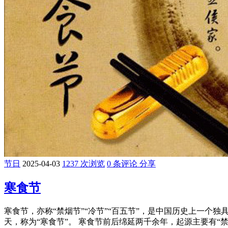
节日
2025-04-03
1237 次浏览
0 条评论
分享
寒食节
寒食节，亦称“禁烟节”“冷节”“百五节”，是中国历史上一个
天，称为“寒食节”。 寒食节前后绵延两千余年，起源主要有“禁火