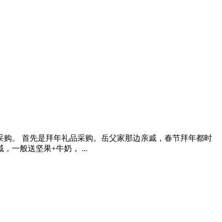
购。 首先是拜年礼品采购。岳父家那边亲戚，春节拜年都时
般送坚果+牛奶， ...