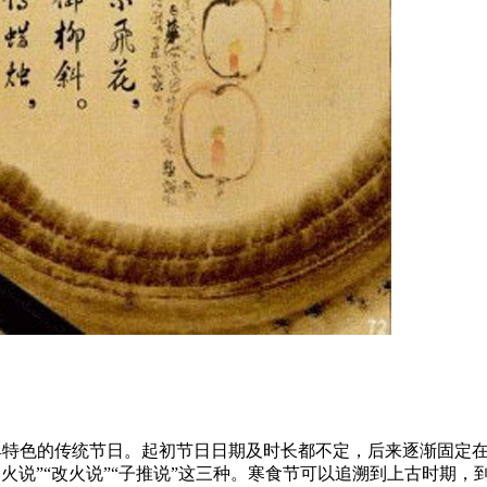
独具特色的传统节日。起初节日日期及时长都不定，后来逐渐固定在
说”“改火说”“子推说”这三种。寒食节可以追溯到上古时期，到春秋