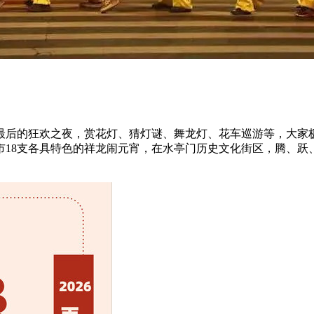
最后的狂欢之夜，赏花灯、猜灯谜、舞龙灯、花车巡游等，大家极
8支各具特色的祥龙闹元宵，在水亭门历史文化街区，腾、跃、翻、