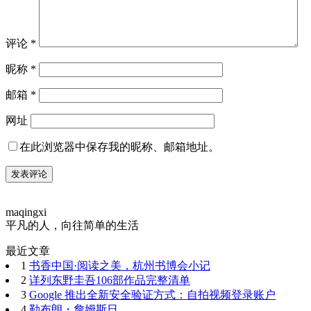
评论
*
昵称
*
邮箱
*
网址
在此浏览器中保存我的昵称、邮箱地址。
maqingxi
平凡的人，向往简单的生活
最近文章
1
书香中国·阅读之美，杭州书博会小记
2
详列东野圭吾106部作品完整清单
3
Google 推出全新安全验证方式：自拍视频登录账户
4
勒布朗・詹姆斯日