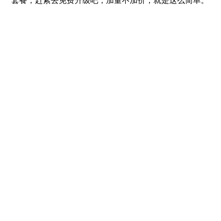
套餐，赶紧去免费升级吧，加量不加价，就是这么简单。