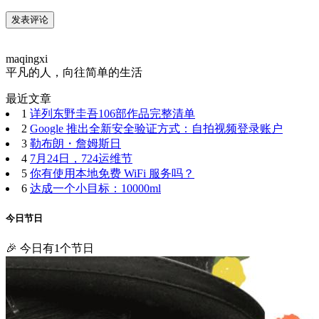
maqingxi
平凡的人，向往简单的生活
最近文章
1
详列东野圭吾106部作品完整清单
2
Google 推出全新安全验证方式：自拍视频登录账户
3
勒布朗・詹姆斯日
4
7月24日，724运维节
5
你有使用本地免费 WiFi 服务吗？
6
达成一个小目标：10000ml
今日节日
🎉 今日有1个节日