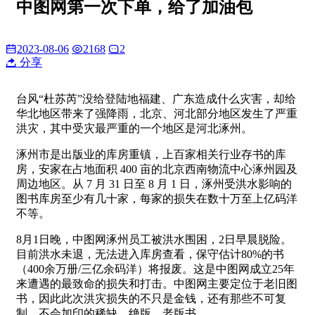
中图网第一次下单，给了加油包
2023-08-06
2168
2
分享
台风“杜苏芮”没给登陆地福建、广东造成什么灾害，却给
华北地区带来了强降雨，北京、河北部分地区发生了严重
洪灾，其中受灾最严重的一个地区是河北涿州。
涿州市是出版业的库房重镇，上百家相关行业存书的库
房，安家在占地面积 400 亩的北京西南物流中心涿州园及
周边地区。从 7 月 31 日至 8 月 1 日，涿州受洪水影响的
图书库房至少有几十家，每家的损失在数十万至上亿码洋
不等。
8月1日晚，中图网涿州员工被洪水围困，2日早晨脱险。
目前洪水未退，无法进入库房查看，保守估计80%的书
（400余万册/三亿余码洋）将报废。这是中图网成立25年
来遭遇的最致命的损失和打击。中图网主要定位于老旧图
书，因此此次洪灾损失的不只是金钱，还有那些不可复
制、不会加印的稀缺、绝版、老版书。