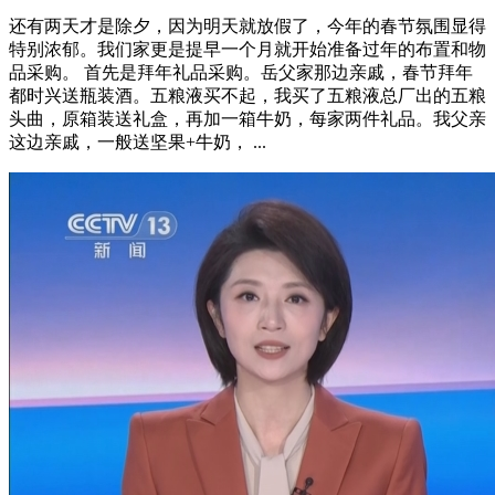
还有两天才是除夕，因为明天就放假了，今年的春节氛围显得
特别浓郁。我们家更是提早一个月就开始准备过年的布置和物
品采购。 首先是拜年礼品采购。岳父家那边亲戚，春节拜年
都时兴送瓶装酒。五粮液买不起，我买了五粮液总厂出的五粮
头曲，原箱装送礼盒，再加一箱牛奶，每家两件礼品。我父亲
这边亲戚，一般送坚果+牛奶， ...