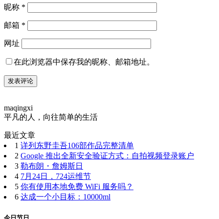
昵称
*
邮箱
*
网址
在此浏览器中保存我的昵称、邮箱地址。
maqingxi
平凡的人，向往简单的生活
最近文章
1
详列东野圭吾106部作品完整清单
2
Google 推出全新安全验证方式：自拍视频登录账户
3
勒布朗・詹姆斯日
4
7月24日，724运维节
5
你有使用本地免费 WiFi 服务吗？
6
达成一个小目标：10000ml
今日节日