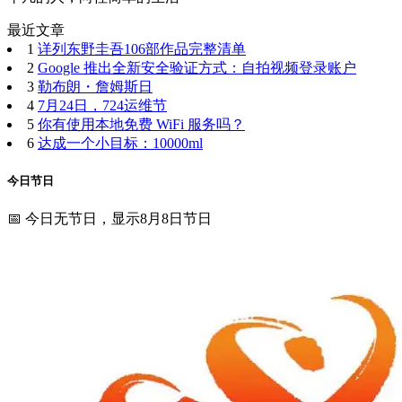
最近文章
1
详列东野圭吾106部作品完整清单
2
Google 推出全新安全验证方式：自拍视频登录账户
3
勒布朗・詹姆斯日
4
7月24日，724运维节
5
你有使用本地免费 WiFi 服务吗？
6
达成一个小目标：10000ml
今日节日
📅 今日无节日，显示8月8日节日