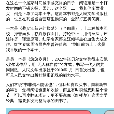
在这么一个居家时间越来越充裕的日子，阅读定是一个打
发时间的不错选择。因此，这个双十二，我其他东西没
买，倒是下单了两本图书。这两本书都是人民文学出版社
的，也是在其当当自营店里购买的，全部打五折优惠。
一本是《蔡义江新评红楼梦》（全四册），十二种版本互
校，择善而从，存真原作面目。持论中正，用情至深，评
注详尽，谨遵原著。红学名家蔡义江倾毕生心血集大成之
作。红学专家周汝昌先生曾评价说：“到目前为止，这是
我喜欢的一个本子。”
是另一本是《悠悠岁月》，2022年诺贝尔文学奖得主安妮
·埃尔诺作品，用“无人称自传”的方式，书写一代人的共
同回忆。人民文学出版社于2010年1月1日首次出版 ，也
可见人民文学出版社慧眼识珠的能力水平。
人们常说“书非借不能读也”，但我却喜欢买书，闻着新书
的墨香，觉得阅读也更加欢愉，而且有时突然想到某个情
节，可以再度翻阅求证，更不要说像《红楼梦》这类文学
经典，需要多次完整阅读的图书了。