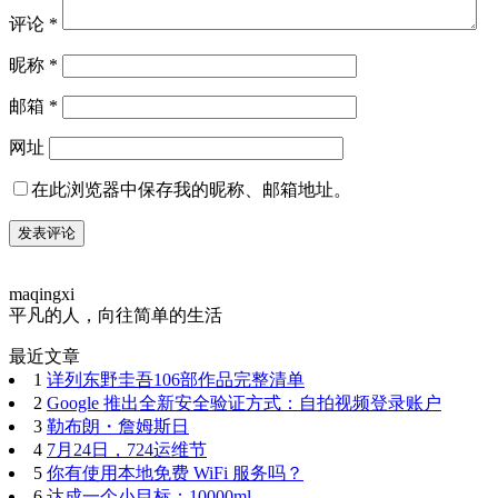
评论
*
昵称
*
邮箱
*
网址
在此浏览器中保存我的昵称、邮箱地址。
maqingxi
平凡的人，向往简单的生活
最近文章
1
详列东野圭吾106部作品完整清单
2
Google 推出全新安全验证方式：自拍视频登录账户
3
勒布朗・詹姆斯日
4
7月24日，724运维节
5
你有使用本地免费 WiFi 服务吗？
6
达成一个小目标：10000ml