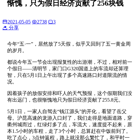
惭愧，只为假日经济贡献了256块钱
2021-05-05
2738
3
分享
今年“五·一”，居然放了5天假，似乎又回到了五一黄金周
的岁月。
都说今年五一节会出现报复性的出游潮，不过，相对前一
个假日——清明节，家门口G320国道上的车流却还算理
智，只在5月1日上午出现了多个高速路口封道限流的情
况。
因着孩子的放假安排和吓人的天气预报，这个假期我们没
有出远门，也很惭愧地只为假日经济贡献了255.8元。
5月1日，一家人自驾去“钱江源头”的开化，看望了岳父
母。沪昆高速的龙游入口封了，我们走得是地面道路，穿
衢州城而过，红绿灯多了点，车流大，速度提不起来，原
本1.5小时的车程，走了3个小时，总算赶在中饭前到了。
吃了点心，3点钟返程，路上就没那么繁忙了，和平时一