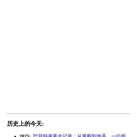
历史上的今天:
2025:
巴菲特谢幕全记录：从掌舵到放手，一位投