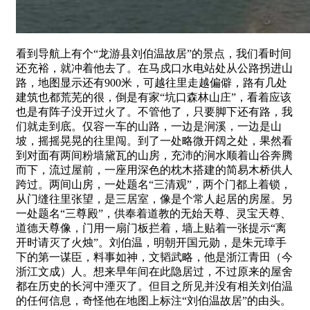
看到导航上有个“龙游县刘伯温故居”的景点，我们看时间
还充裕，就冲着他去了。在马戍口水电站处从公路拐进山
路，地图显示还有900米，可越往里走越偏僻，路有几处
建筑也都荒芜的很，倒是有家“坑口森林山庄”，看着应该
也是有阵子没开过火了。不管他了，只要脚下还有路，我
们就走到底。仅容一车的山路，一边是涧溪，一边是山
坡，摇摇晃晃的往里闯。到了一处略微开阔之处，果然看
到对面有两间粉墙黛瓦的山房，充沛的涧水顺着山谷奔腾
而下，流过屋前，一座用深色的枕木搭建的简易木桥供人
跨过。两间山房，一处题名“三清观”，两个门都上着锁，
从门缝往里张望，是三居室，像是个常人起居的房屋。另
一处题名“三尊殿”，供奉着道教的无始天尊、灵宝天尊、
道德天尊像，门用一扇门板拦着，墙上贴着一张提示“离
开时请灭了火烛”。刘伯温，明朝开国元勋，是朱元璋手
下的第一谋臣，料事如神，文韬武略，他是浙江青田（今
浙江文成）人。想来早年间在此隐居过，不过原来的屋舍
都在历史的长河中湮灭了。但目之所见并没有相关刘伯温
的任何信息，奇怪他在地图上标注“刘伯温故居”的由头。