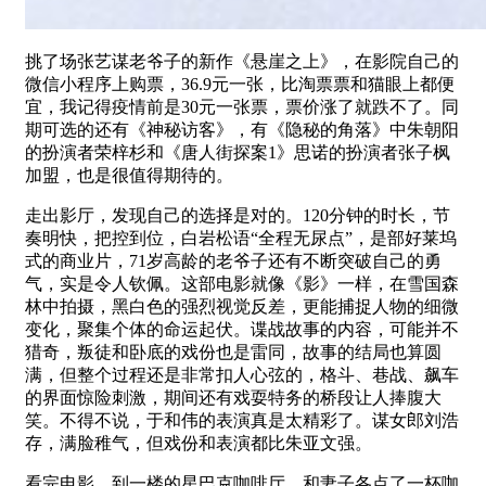
挑了场张艺谋老爷子的新作《悬崖之上》，在影院自己的
微信小程序上购票，36.9元一张，比淘票票和猫眼上都便
宜，我记得疫情前是30元一张票，票价涨了就跌不了。同
期可选的还有《神秘访客》，有《隐秘的角落》中朱朝阳
的扮演者荣梓杉和《唐人街探案1》思诺的扮演者张子枫
加盟，也是很值得期待的。
走出影厅，发现自己的选择是对的。120分钟的时长，节
奏明快，把控到位，白岩松语“全程无尿点”，是部好莱坞
式的商业片，71岁高龄的老爷子还有不断突破自己的勇
气，实是令人钦佩。这部电影就像《影》一样，在雪国森
林中拍摄，黑白色的强烈视觉反差，更能捕捉人物的细微
变化，聚集个体的命运起伏。谍战故事的内容，可能并不
猎奇，叛徒和卧底的戏份也是雷同，故事的结局也算圆
满，但整个过程还是非常扣人心弦的，格斗、巷战、飙车
的界面惊险刺激，期间还有戏耍特务的桥段让人捧腹大
笑。不得不说，于和伟的表演真是太精彩了。谋女郎刘浩
存，满脸稚气，但戏份和表演都比朱亚文强。
看完电影，到一楼的星巴克咖啡厅，和妻子各点了一杯咖