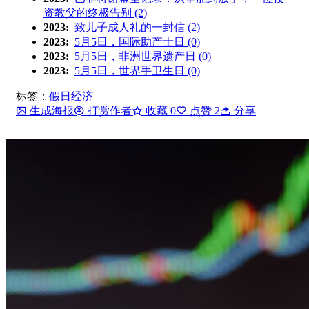
资教父的终极告别 (2)
2023:
致儿子成人礼的一封信 (2)
2023:
5月5日，国际助产士日 (0)
2023:
5月5日，非洲世界遗产日 (0)
2023:
5月5日，世界手卫生日 (0)
标签：
假日经济
生成海报
打赏作者
收藏
0
点赞
2
分享