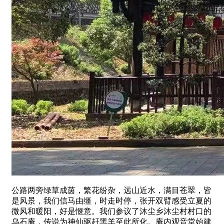
公路两旁绿䓍成茵，繁花纷杂，远山近水，满目苍翠，皆
是风景，我们信马由缰，时走时停，张开双臂感受立夏的
微风和暖阳，好是惬意。我们参议了沐尘乡沐尘村村口的
乌石庵，传说为神仙驱赶黑羊至此所化。庵内观音堂始建