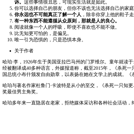
诉。
这些事情很丑恶，可现实生活就是如此。
你可以选择自己的朋友，但你不该也无法选择自己的家庭
你永远也不可能真正了解一个人
，除非你穿上他的鞋子走
有一种东西不能遵循从众原则，那就是人的良心。
阅读就像一个人的呼吸，即使不喜欢也不能不做。
比无知更可怕的，是偏见。
唯一引为恐惧的，只是恐惧本身。
关于作者
哈珀·李，1926年生于美国亚拉巴马州的门罗维尔。童年就读
经被翻译成40多种语言，外媒报道称，截至2015年，《杀死一
国总统小布什颁发自由勋章，以表扬在她在文学上的成就。《杀
哈珀与著名作家杜鲁门·卡波特是从小的至交，《杀死一只知更
奖最佳男主角奖。
哈珀多年来一直隐居在老家，拒绝媒体采访和各种社会活动，终生