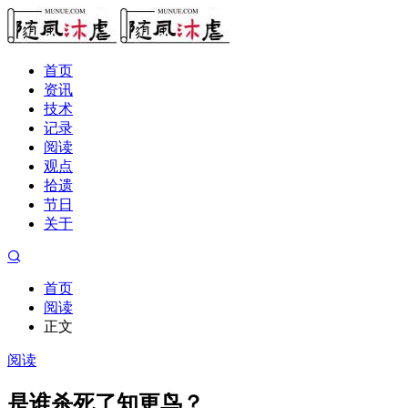
首页
资讯
技术
记录
阅读
观点
拾遗
节日
关于
首页
阅读
正文
阅读
是谁杀死了知更鸟？