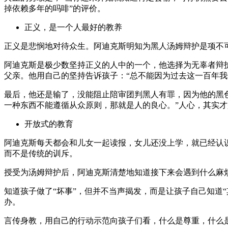
掉依赖多年的吗啡”的评价。
正义，是一个人最好的教养
正义是悲悯地对待众生。阿迪克斯明知为黑人汤姆辩护是项不
阿迪克斯是极少数坚持正义的人中的一个，他选择为无辜者辩
父亲。他用自己的坚持告诉孩子：“总不能因为过去这一百年我
最后，他还是输了，没能阻止陪审团判黑人有罪，因为他的黑
一种东西不能遵循从众原则，那就是人的良心。”人心，其实
开放式的教育
阿迪克斯每天都会和儿女一起读报，女儿还没上学，就已经认
而不是传统的训斥。
授受为汤姆辩护后，阿迪克斯清楚地知道接下来会遇到什么麻
知道孩子做了“坏事”，但并不当声揭发，而是让孩子自己知道
办。
言传身教，用自己的行动示范向孩子们看，什么是尊重，什么