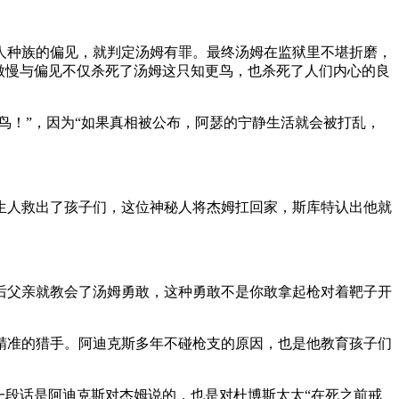
人种族的偏见，就判定汤姆有罪。
最终汤姆在监狱里不堪折磨，
傲慢与偏见不仅杀死了汤姆这只知更鸟，也杀死了人们内心的良
鸟！”，因为“如果真相被公布，阿瑟的宁静生活就会被打乱，
生人救出了孩子们，这位神秘人将杰姆扛回家，斯库特认出他就
后父亲就教会了汤姆勇敢，这种勇敢不是你敢拿起枪对着靶子开
精准的猎手。阿迪克斯多年不碰枪支的原因，也是他教育孩子们
一段话是阿迪克斯对杰姆说的，也是对杜博斯太太“在死之前戒