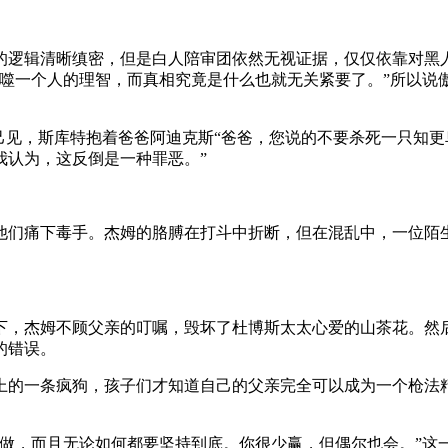
的逻辑清晰缜密，但是白人陪审团依然无视证据，仅仅依靠对黑
吞噬一个人的理智，而真相究竟是什么也就无关紧要了。”所以说
己见，斯库特抱着爸爸阿迪克斯“爸爸，您说的不要杀死一只知更
我认为，这反倒是一种罪恶。”
他们痛下毒手。杰姆的胳膊在打斗中折断，但在混乱中，一位陌
下，杰姆不顾父亲的叮嘱，毁坏了杜博斯太太心爱的山茶花。然
的错误。
上的一条疯狗，孩子们才知道自己的父亲完全可以成为一个枪法
做，而且无论如何都要坚持到底。你很少赢，但偶尔也会。”这