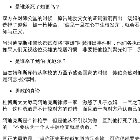
是谁杀死了知更鸟？
双方在对簿公堂的时候，原告鲍勃
父女的证词漏洞百出
，汤姆
选择了越狱，被一枪毙命。“偏见一旦在心中生根发芽，就会
知与正义。
当阿迪克斯和警长都试图将“英雄”阿瑟推出事件时，他们各执
如果人们无视这位英雄的隐居习惯，非要把他拉到聚光灯下，
是谁杀了鲍伯·尤厄尔？
当杰姆和斯库特从学校的万圣节盛会回家的时候，鲍伯突然对
是阿瑟·拉德利。
勇敢的真谛
杜博斯太太辱骂阿迪克斯律师一家，激怒了儿子杰姆，一气之
枪，这种勇敢是不计较对方的过错，而且敢于向对方承认自己
阿迪克斯是个神枪手，但是他从不引以为傲，直到他打死了路
的：“不要认为一个人手握枪支就是勇敢。”
真正的勇敢是，“当你还未开始就知道肯定会输，可你仍然要去