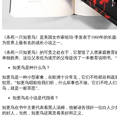
《杀死一只知更鸟》
是
美国
女作家
哈珀·李
发表于
1960
年的
长篇
为世界上最有名的成长小说之一。
《杀死一只知更鸟》的可贵之处在于，它塑造了人类家庭教育
单独抚养。这位父亲也为迷茫的父母提供了一本教育说明书。
知更鸟是种什么鸟？
知更鸟是一种小型家禽，在欧洲十分常见，它们不吃稻谷和蔬
犯罪。“知更鸟唱歌给我们听，什么坏事也不做。它们不吃人们
鸟，就是一桩罪恶”。
知更鸟在小说是代指谁？
知更鸟在书中主要代表着黑人汤姆，他被诬告强奸一位白人少女
的好人，当然，知更鸟还寓意着美好和正义。