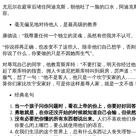
尤厄尔在庭审后堵住阿迪克斯，朝他吐了一脸的口水，阿迪克
容。
毫无偏见地对待他人，是最高级的教养
康德说：“我尊重任何一个独立的灵魂，虽然有些我并不认可。
“你说得再正确，也改变不了这些人。除非他们自己想学，否则
你说了什么，你要做的只是不因她而生气”。
对辱骂自己的同学，他教育斯库特：“不要打架，明天你经过
起了斯库特的指责。佣人卡波尼把斯库特叫到厨房，厉声道：
服气，怼了一句：“他不是客人，他只是一个
坎
宁安家的人……
算你们家比坎宁安家好，可是你这样羞辱人家，就是一文不值！
经典名句
当一个孩子问你问题时，看在上帝的份上，你要好好回答
勇敢就是，在你还没开始的时候就知道自己会输，但依然
没有必要把你懂的所有东西都说出来。
人们不喜欢他们身
你要么闭上嘴巴，要么就使用他们的语言。
在我们生活的这个世界上，总有什么东西让人丧失理智—