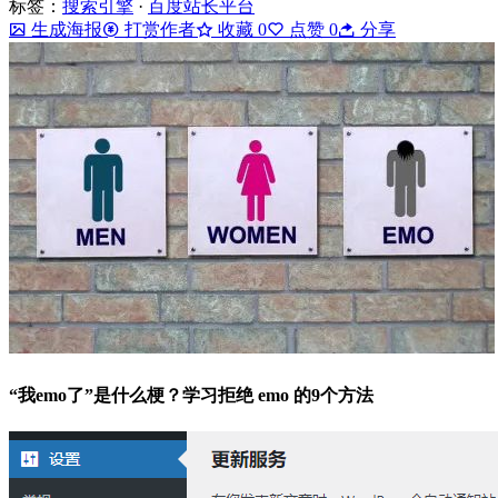
标签：
搜索引擎
·
百度站长平台
生成海报
打赏作者
收藏
0
点赞
0
分享
“我emo了”是什么梗？学习拒绝 emo 的9个方法