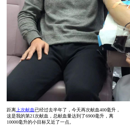
距离
上次献血
已经过去半年了，今天再次献血400毫升，
这是我的第21次献血，总献血量达到了6900毫升，离
10000毫升的小目标又近了一点。