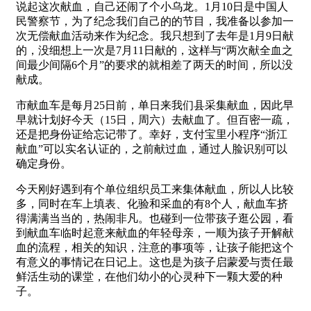
说起这次献血，自己还闹了个小乌龙。1月10日是中国人
民警察节，为了纪念我们自己的的节目，我准备以参加一
次无偿献血活动来作为纪念。我只想到了去年是1月9日献
的，没细想上一次是7月11日献的，这样与“两次献全血之
间最少间隔6个月”的要求的就相差了两天的时间，所以没
献成。
市献血车是每月25日前，单日来我们县采集献血，因此早
早就计划好今天（15日，周六）去献血了。但百密一疏，
还是把身份证给忘记带了。幸好，支付宝里小程序“浙江
献血”可以实名认证的，之前献过血，通过人脸识别可以
确定身份。
今天刚好遇到有个单位组织员工来集体献血，所以人比较
多，同时在车上填表、化验和采血的有8个人，献血车挤
得满满当当的，热闹非凡。也碰到一位带孩子逛公园，看
到献血车临时起意来献血的年轻母亲，一顺为孩子开解献
血的流程，相关的知识，注意的事项等，让孩子能把这个
有意义的事情记在日记上。这也是为孩子启蒙爱与责任最
鲜活生动的课堂，在他们幼小的心灵种下一颗大爱的种
子。