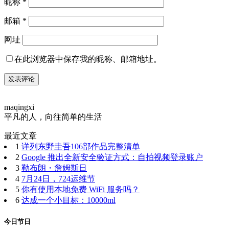
昵称
*
邮箱
*
网址
在此浏览器中保存我的昵称、邮箱地址。
maqingxi
平凡的人，向往简单的生活
最近文章
1
详列东野圭吾106部作品完整清单
2
Google 推出全新安全验证方式：自拍视频登录账户
3
勒布朗・詹姆斯日
4
7月24日，724运维节
5
你有使用本地免费 WiFi 服务吗？
6
达成一个小目标：10000ml
今日节日