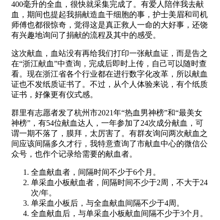
400毫升的全血，很快就采集完成了。有爱人陪伴我去献
血，期间也提起我捐献造血干细胞的事，护士美眉和司机
师傅也都很惊奇，觉得这是真正救人一命的大好事，还饶
有兴趣地询问了捐献的流程及其中的感受。
这次献血，血站没有再给我们打印一张献血证，而是告之
在“浙江献血”中查询，完成后即时上传，自己可以随时查
看。现在浙江省各个行业都在进行数字化改革，所以献血
证也不发纸质证书了。不过，从个人体验来说，有个纸质
证书，好像更有仪式感。
群里有志愿者发了杭州市2021年“热血男神榜”和“最美女
神榜”，有54位献血达人，一年参加了24次成分献血，可
谓一期不落了，膜拜，太厉害了。有群友询问两次献血之
间应该间隔多久才行，我特意查询了市献血中心的微信公
众号，也作个记录给需要的献血者。
全血献血者，间隔时间不少于6个月。
单采血小板献血者，间隔时间不少于2周，不大于24
次/年。
单采血小板后，与全血献血间隔不少于4周。
全血献血后，与单采血小板献血间隔不少于3个月。