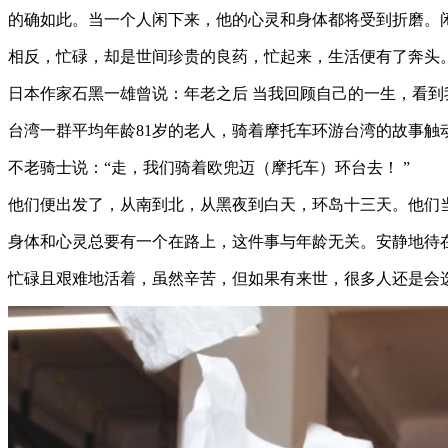
的确如此。当一个人闲下来，他的心灵和身体都将受到折磨。
相反，忙碌，却是世间珍贵的良药，忙起来，生活便有了奔头
日本作家石黑一雄曾说：年老之后 当我回顾自己的一生，看
台湾一群平均年龄81岁的老人，骑着摩托车环游台湾的故事触
不老骑士说：“走，我们骑着欧兜迈（摩托车）环台去！ ”
他们便出发了，从南到北，从黑夜到白天，环岛十三天。他们当
身体和心灵总要有一个在路上，这件事与年龄无关。安静地待
忙碌且艰难地活着，虽然辛苦，但如果有来世，很多人还是会