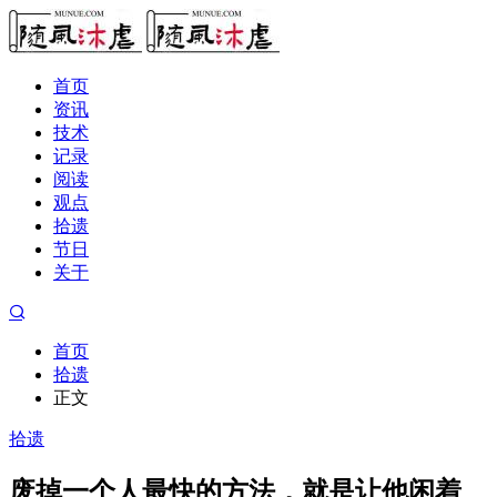
首页
资讯
技术
记录
阅读
观点
拾遗
节日
关于
首页
拾遗
正文
拾遗
废掉一个人最快的方法，就是让他闲着