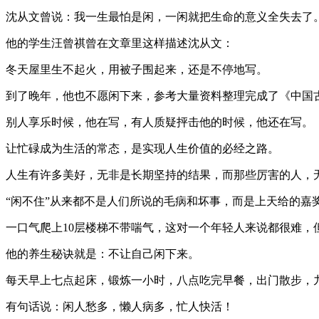
沈从文曾说：我一生最怕是闲，一闲就把生命的意义全失去了
他的学生汪曾祺曾在文章里这样描述沈从文：
冬天屋里生不起火，用被子围起来，还是不停地写。
到了晚年，他也不愿闲下来，参考大量资料整理完成了《中国
别人享乐时候，他在写，有人质疑抨击他的时候，他还在写。
让忙碌成为生活的常态，是实现人生价值的必经之路。
人生有许多美好，无非是长期坚持的结果，而那些厉害的人，
“闲不住”从来都不是人们所说的毛病和坏事，而是上天给的嘉
一口气爬上10层楼梯不带喘气，这对一个年轻人来说都很难，
他的养生秘诀就是：不让自己闲下来。
每天早上七点起床，锻炼一小时，八点吃完早餐，出门散步，
有句话说：闲人愁多，懒人病多，忙人快活！