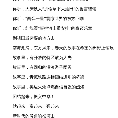
你听，大庆铁人“拼命拿下大油田”的誓言铿锵
你听，“两弹一星”震惊世界的东方巨响
你听，红旗渠“誓把河山重安排”的豪迈乐章
到祖国最需要的地方去！
南海潮涌，东方风来，春天的故事在希望的田野上铺展
故事里，有开放的特区敢为人先
故事里，有回归的港澳游子团圆
故事里，青藏铁路连接团结进步的桥梁
故事里，奥运火炬点燃自信自强的烈焰
团结起来，振兴中华！
站起来、富起来、强起来
新时代的号角响彻河山