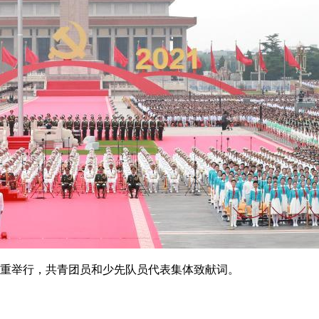
场隆重举行，共青团员和少先队员代表集体致献词。