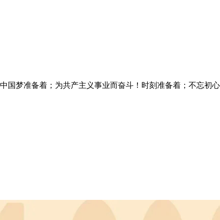
中国梦准备着；为共产主义事业而奋斗！时刻准备着；不忘初心