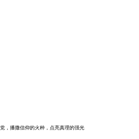
党，播撒信仰的火种，点亮真理的强光