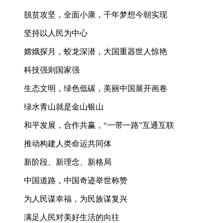
脱贫攻坚，全面小康，千年梦想今朝实现
坚持以人民为中心
嫦娥探月，蛟龙深潜，大国重器世人惊艳
科技强则国家强
生态文明，绿色低碳，美丽中国展开画卷
绿水青山就是金山银山
和平发展，合作共赢，“一带一路”互通互联
推动构建人类命运共同体
新阶段、新理念、新格局
中国道路，中国奇迹举世称赞
为人民谋幸福，为民族谋复兴
满足人民对美好生活的向往