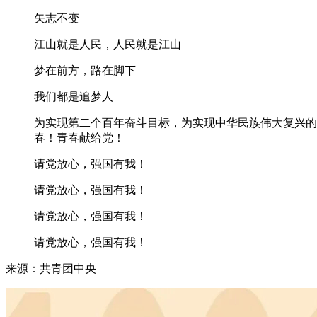
矢志不变
江山就是人民，人民就是江山
梦在前方，路在脚下
我们都是追梦人
为实现第二个百年奋斗目标，为实现中华民族伟大复兴的
春！青春献给党！
请党放心，强国有我！
请党放心，强国有我！
请党放心，强国有我！
请党放心，强国有我！
来源：共青团中央