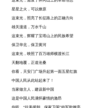
这束光，激发了井冈山上的革命理想
星星之火，可以燎原
这束光，照亮了长征路上的正确方向
雄关漫道，万水千山
这束光，辉耀了宝塔山上的民族希望
保卫华北，保卫黄河
这束光，映照了百万雄师横渡长江
天翻地覆，正道沧桑
你看，天安门广场升起第一面五星红旗
中国人民从此站起来了！
当家做主人，建设新中国
这是中国人民满怀豪情的激昂
你听，“抗美援朝，保家卫国”的军歌嘹亮