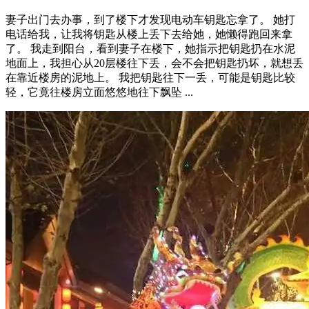
妻子出门去办事，到了楼下才发现电动车钥匙忘拿了。 她打
电话给我，让我将钥匙从楼上丢下去给她，她懒得跑回来拿
了。 我走到阳台，看到妻子在楼下，她指示把钥匙扔在水泥
地面上，我担心从20层楼往下丢，会不会把钥匙扔坏，就想丢
在靠近楼房的泥地上。 我把钥匙往下一丢，可能是钥匙比较
轻，它竟往楼房立面悠悠地往下飘坠 ...