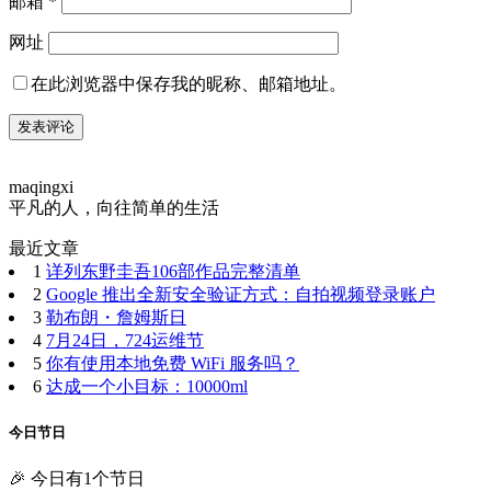
邮箱
*
网址
在此浏览器中保存我的昵称、邮箱地址。
maqingxi
平凡的人，向往简单的生活
最近文章
1
详列东野圭吾106部作品完整清单
2
Google 推出全新安全验证方式：自拍视频登录账户
3
勒布朗・詹姆斯日
4
7月24日，724运维节
5
你有使用本地免费 WiFi 服务吗？
6
达成一个小目标：10000ml
今日节日
🎉 今日有1个节日