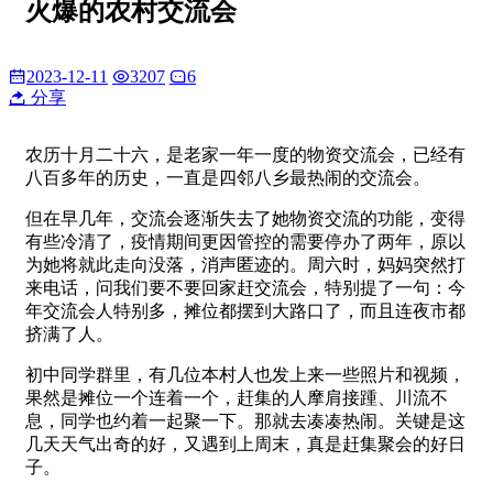
火爆的农村交流会
2023-12-11
3207
6
分享
农历十月二十六，是老家一年一度的物资交流会，已经有
八百多年的历史，一直是四邻八乡最热闹的交流会。
但在早几年，交流会逐渐失去了她物资交流的功能，变得
有些冷清了，疫情期间更因管控的需要停办了两年，原以
为她将就此走向没落，消声匿迹的。周六时，妈妈突然打
来电话，问我们要不要回家赶交流会，特别提了一句：今
年交流会人特别多，摊位都摆到大路口了，而且连夜市都
挤满了人。
初中同学群里，有几位本村人也发上来一些照片和视频，
果然是摊位一个连着一个，赶集的人摩肩接踵、川流不
息，同学也约着一起聚一下。那就去凑凑热闹。关键是这
几天天气出奇的好，又遇到上周末，真是赶集聚会的好日
子。