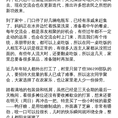
去。现在交流会也在更新迭代，推出许多想农民之所想的
新功效来。
到了家中，门口停了好几辆电瓶车，已经有亲戚来赶集
了。妈妈正在水井边忙着拣菜洗菜，准备着中午的餐桌。
每年交流会，都是亲友相聚的好机会，有些过年都不一定
走动的远亲，也会在交流会时上门来，而且我们有个传
统，亲朋带好友，都可以上桌吃饭，所以在同一桌吃饭的
人相互不认识是很正常的，有很多人连主人家都从没照过
面的。有些年人流大时，还要翻桌吃饭，所以这几天，家
里总要备很多菜品，准备随时再加菜。
近几年年轻人都外出打工了，村里只留了些386199部队的
人，要招待大批量的客人已成了难事。所以这次同学聚
会，大家选择了在农家乐，也让家里老人少一份操劳。
踏着满地的包装袋和纸屑，虽然已经是三天会期的最后一
天晚间，看很多摊位还没有要收摊歇业的打算，想来还要
在明天（周日）再冲击一把。特意买了一份小时候的最爱
——鸭仔糖，是用饴糖制成的，外面裹了芝麻，非常有嚼
劲，咬一口可以拉很长，儿时的快乐瞬间就环绕全身，整
个人都阳光璀璨了。