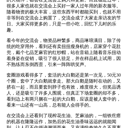
很多人家也就在交流会上买好一家人过年用的新衣服等。
随着物资的极大丰富，这些东西平时都能买到，也就不用
非等到在交流会上购置了，交流会成了大家走亲访友的节
日。大家买得更多的，只是一些小吃，回忆下儿时的乐
趣。
看今年的交流会，物资品种繁多，商品琳琅满目，除了传
统的吃穿用外，看到还有卖扭扭瘦身机的，店家穿个花肚
兜，戴个七品芝麻官的红纱帽，站在音箱上随着音乐扭动
着身姿在促销，吸引了很人驻足，并在样品机上试用，因
不熟练而东倒西歪，引来一阵阵哄笑声。
套圈游戏看得多了，套活的大白鹅还是第一次见，50元30
个圈，套中了大白鹅就拿走。那大白鹅是随时在动的，又
挤在一起，而且要套到脖子也有效，难度很大，但奖品诱
人，还是吸引了许多人围观，但真正下场套圈的却不多，
看到边上有两只捆在一起的大白鹅，应该是被人套中的，
看来一山还有一山高，总有能人会得手的。
在交流会上还看到了现榨花生油、芝麻油的，一组铁疙瘩
的机器在隆隆运作，加热后的花生油香味远远的就能闻
到，让人忍不住循迹溯源而来，又充满惊奇地久久不愿离