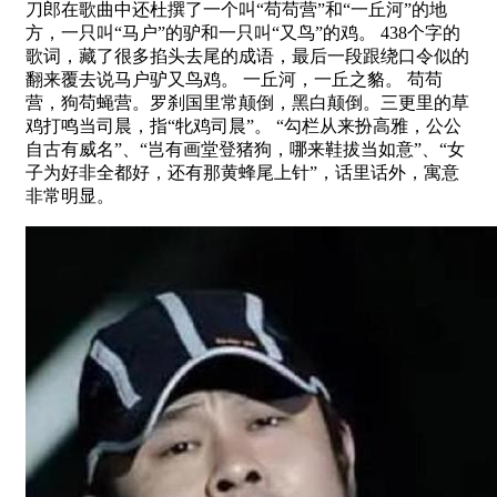
刀郎在歌曲中还杜撰了一个叫“苟苟营”和“一丘河”的地
方，一只叫“马户”的驴和一只叫“又鸟”的鸡。 438个字的
歌词，藏了很多掐头去尾的成语，最后一段跟绕口令似的
翻来覆去说马户驴又鸟鸡。 一丘河，一丘之貉。 苟苟
营，狗苟蝇营。罗刹国里常颠倒，黑白颠倒。三更里的草
鸡打鸣当司晨，指“牝鸡司晨”。 “勾栏从来扮高雅，公公
自古有威名”、“岂有画堂登猪狗，哪来鞋拔当如意”、“女
子为好非全都好，还有那黄蜂尾上针”，话里话外，寓意
非常明显。