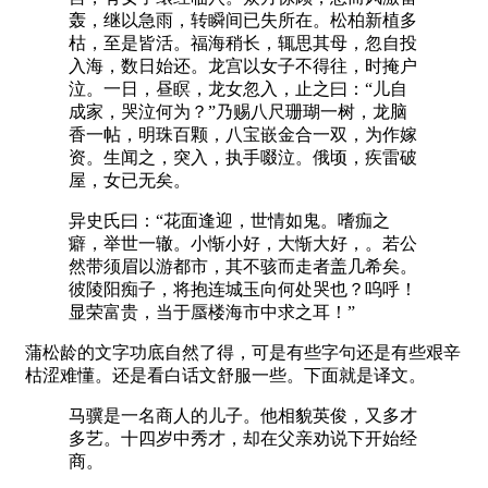
轰，继以急雨，转瞬间已失所在。松柏新植多
枯，至是皆活。福海稍长，辄思其母，忽自投
入海，数日始还。龙宫以女子不得往，时掩户
泣。一日，昼瞑，龙女忽入，止之曰：“儿自
成家，哭泣何为？”乃赐八尺珊瑚一树，龙脑
香一帖，明珠百颗，八宝嵌金合一双，为作嫁
资。生闻之，突入，执手啜泣。俄顷，疾雷破
屋，女已无矣。
异史氏曰：“花面逢迎，世情如鬼。嗜痂之
癖，举世一辙。小惭小好，大惭大好，。若公
然带须眉以游都市，其不骇而走者盖几希矣。
彼陵阳痴子，将抱连城玉向何处哭也？呜呼！
显荣富贵，当于蜃楼海市中求之耳！”
蒲松龄的文字功底自然了得，可是有些字句还是有些艰辛
枯涩难懂。还是看白话文舒服一些。下面就是译文。
马骥是一名商人的儿子。他相貌英俊，又多才
多艺。十四岁中秀才，却在父亲劝说下开始经
商。