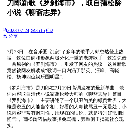
刀郎新歌《罗刹海市》，取自蒲松龄
小说《聊斋志异》
2023-07-24
3515
2
分享
7月23日，在音乐圈“沉寂”了多年的歌手刀郎忽然登上热
搜，这位口碑和形象两极分化严重的老牌歌手，这次凭借
一首原创的《罗刹海市》，引发了网友的热议，这首新歌
竟然被网友解读成“歌词一口内涵了那英、汪峰、高晓
松、杨坤四位娱乐圈明星”。
《罗刹海市》是刀郎在7月19日高调发布的最新单曲，歌
词内容取自清代小说家蒲松龄大师的《聊斋志异》篇目
《罗刹海市》，主要讲述了一个以丑为美的颠倒世界，大
概是说丑的人能当宰相，好看的人却被骂丑一无是处，小
说内容非常有讽刺性，用现在的话说，就是特别好“阴阳
怪气”。蒲松龄巧借故事指桑骂槐，旁敲侧击揭露社会现
实。