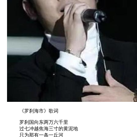
《罗刹海市》歌词
罗刹国向东两万六千里
过七冲越焦海三寸的黄泥地
只为那有一条一丘河