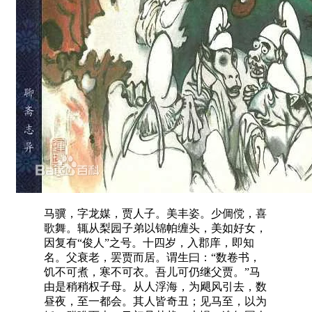
马骥，字龙媒，贾人子。美丰姿。少倜傥，喜
歌舞。辄从梨园子弟以锦帕缠头，美如好女，
因复有“俊人”之号。十四岁，入郡庠，即知
名。父衰老，罢贾而居。谓生曰：“数卷书，
饥不可煮，寒不可衣。吾儿可仍继父贾。”马
由是稍稍权子母。从人浮海，为飓风引去，数
昼夜，至一都会。其人皆奇丑；见马至，以为