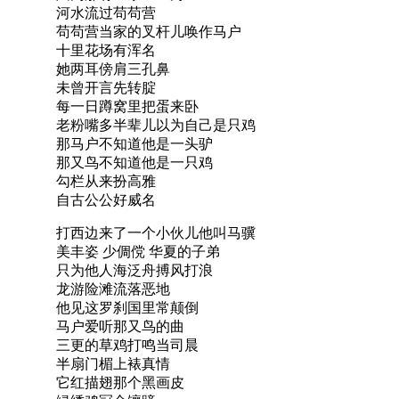
河水流过苟苟营
苟苟营当家的叉杆儿唤作马户
十里花场有浑名
她两耳傍肩三孔鼻
未曾开言先转腚
每一日蹲窝里把蛋来卧
老粉嘴多半辈儿以为自己是只鸡
那马户不知道他是一头驴
那又鸟不知道他是一只鸡
勾栏从来扮高雅
自古公公好威名
打西边来了一个小伙儿他叫马骥
美丰姿 少倜傥 华夏的子弟
只为他人海泛舟搏风打浪
龙游险滩流落恶地
他见这罗刹国里常颠倒
马户爱听那又鸟的曲
三更的草鸡打鸣当司晨
半扇门楣上裱真情
它红描翅那个黑画皮