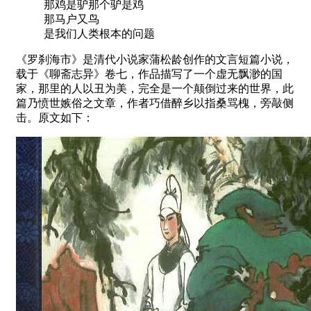
那鸡是驴那个驴是鸡
那马户又鸟
是我们人类根本的问题
《罗刹海市》是清代小说家蒲松龄创作的文言短篇小说，
载于《聊斋志异》卷七，作品描写了一个虚无飘渺的国
家，那里的人以丑为美，完全是一个颠倒过来的世界，此
篇乃愤世嫉俗之文章，作者巧借醉乡以指桑骂槐，旁敲侧
击。原文如下：