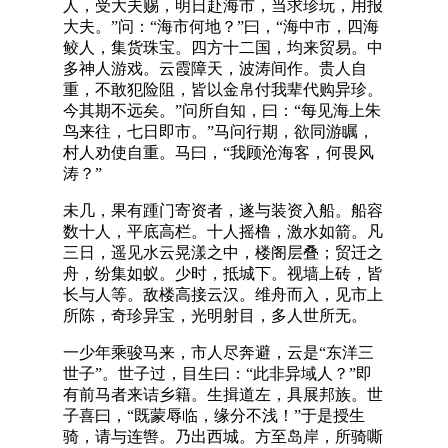
人，受大夫赐，明日赴海市，当求珍玩，用报
大夫。”问：“海市何地？”曰，“海中市，四海
鲛人，集货珠宝。四方十二国，均来贸易。中
多神人游戏。云霞障天，波涛间作。贵人自
重，不敢犯险阻，皆以金帛付我辈代购异珍。
今其期不远矣。”问所自知，曰：“每见海上朱
鸟来往，七日即市。”马问行期，欲同游瞩，
村人劝使自重。马曰，“我顾沧海客，何畏风
涛？”
未几，果有踵门寄资者，遂与装资入船。船容
数十人，平底高栏。十人摇橹，激水如箭。凡
三日，遥见水云晃漾之中，楼阁层叠；贸迁之
舟，纷集如蚁。少时，抵城下。视墙上砖，皆
长与人等。敌楼高接云汉。维舟而入，见市上
所陈，奇珍异宝，光明射目，多人世所无。
一少年乘骏马来，市人尽奔避，云是“东洋三
世子”。世子过，目生曰：“此非异域人？”即
有前马者来诘乡籍。生揖道左，具展邦族。世
子喜曰，“既蒙辱临，缘分不浅！”于是授生
骑，请与连辔。乃出西城。方至岛岸，所骑嘶