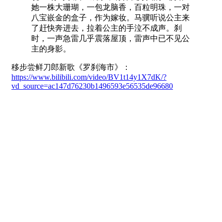
她一株大珊瑚，一包龙脑香，百粒明珠，一对
八宝嵌金的盒子，作为嫁妆。马骥听说公主来
了赶快奔进去，拉着公主的手泣不成声。刹
时，一声急雷几乎震落屋顶，雷声中已不见公
主的身影。
移步尝鲜刀郎新歌《罗刹海市》：
https://www.bilibili.com/video/BV1t14y1X7dK/?
vd_source=ac147d76230b1496593e56535de96680