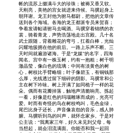
帐的流苏上缀满斗大的珍珠；被褥又香又软。
天刚亮，美艳的宫女就进来侍候。马骥起身上
朝拜谢。龙王封他为驸马都尉，把他的文章传
送到各个海域。各海的龙王都派专员来贺喜；
争着发请帖请驸马去喝酒。马骥穿着锦绣的衣
裳，骑着青龙，声势浩荡地走出宫殿。几十名
武士跟随，背着雕花的弯弓，扛着白棒，光灿
闪耀地簇拥在他的前后。一路上乐声不断。三
天时间就遍游诸海。于是“龙媒”的名字，四海
闻名。宫中有一株玉树，约有一抱粗；树干明
澈晶莹，像白色的琉璃；中间有淡黄色的树
心，树枝比手臂略细；叶子像碧玉，有铜钱那
么厚，光线透过留下细碎的阴影。马骥常和公
主在树下吟咏。树上开满了如同桅子一样的花
朵。偶而有花瓣掉落，触地声清脆响亮。拣起
一看，好像是红色的玛瑙雕琢而成的，光亮可
爱。时而有奇怪的鸟在树枝鸣叫，毛色金绿，
尾巴比身子还长，声音像哀怨的音乐，感人肺
腑。马骥听到鸟的叫声，就怀念家乡。于是对
公主说：“我离家三年，好久未见到父母，每
当想起，就会泪流满面。你能否和我一起回