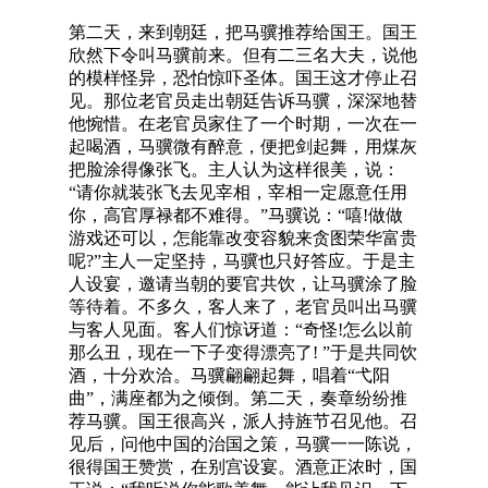
第二天，来到朝廷，把马骥推荐给国王。国王
欣然下令叫马骥前来。但有二三名大夫，说他
的模样怪异，恐怕惊吓圣体。国王这才停止召
见。那位老官员走出朝廷告诉马骥，深深地替
他惋惜。在老官员家住了一个时期，一次在一
起喝酒，马骥微有醉意，便把剑起舞，用煤灰
把脸涂得像张飞。主人认为这样很美，说：
“请你就装张飞去见宰相，宰相一定愿意任用
你，高官厚禄都不难得。”马骥说：“嘻!做做
游戏还可以，怎能靠改变容貌来贪图荣华富贵
呢?”主人一定坚持，马骥也只好答应。于是主
人设宴，邀请当朝的要官共饮，让马骥涂了脸
等待着。不多久，客人来了，老官员叫出马骥
与客人见面。客人们惊讶道：“奇怪!怎么以前
那么丑，现在一下子变得漂亮了! ”于是共同饮
酒，十分欢洽。马骥翩翩起舞，唱着“弋阳
曲”，满座都为之倾倒。第二天，奏章纷纷推
荐马骥。国王很高兴，派人持旌节召见他。召
见后，问他中国的治国之策，马骥一一陈说，
很得国王赞赏，在别宫设宴。酒意正浓时，国