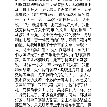
四壁都是透明的水晶，光鉴照人。马骥翻身下
马，拱手拜入。抬头看见龙君坐在殿上，太子
禀奏说：“我在海市游玩，遇见这名中国的贤
士，向大王引见。”马骥上前行拜见礼。龙王
说：“先生既是学者，必定会写好文章。我想
烦劳你写一篇关于‘海市’的文章，请勿推辞。”
马骥叩头应允。龙王便给他水晶的砚台，龙须
制的毛笔，雪一样光洁的白纸，带着兰花香气
的墨。马骥即刻做了千余言的文章，呈献上
去。龙王拍案叫道：“先生真是雄才，你为我
们水国增光了!”便召集龙子龙孙，在彩霞宫设
宴。喝了几杯酒以后，龙王手持酒杯对马骥
说：“我有一小女，至今未曾许配人家，我想
和你结亲，先生能否答应?”马骥起身拜谢，感
激地应承着。龙王吩咐给身边的人。一会儿，
数名宫女协扶着一个妙龄女郎走来。在悠扬的
乐声和玉珮、玉环的碰击声中，他们行了婚
礼，马骥偷看公主，公主美得像仙人一样。公
主行完礼走了。不多会儿酒散，两名丫环挑着
灯笼，引导马骥进入副宫。公主衣着盛装坐在
那里等他。只见珊瑚床上装饰着各种宝贝；床