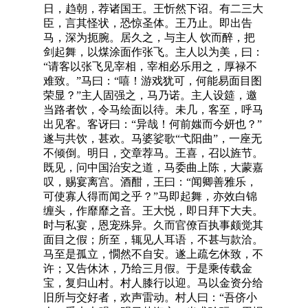
日，趋朝，荐诸国王。王忻然下诏。有二三大
臣，言其怪状，恐惊圣体。王乃止。即出告
马，深为扼腕。居久之，与主人 饮而醉，把
剑起舞，以煤涂面作张飞。主人以为美，曰：
“请客以张飞见宰相，宰相必乐用之，厚禄不
难致。”马曰：“嘻！游戏犹可，何能易面目图
荣显？”主人固强之，马乃诺。主人设筵，邀
当路者饮，令马绘面以待。未几，客至，呼马
出见客。客讶曰：“异哉！何前媸而今妍也？”
遂与共饮，甚欢。马婆娑歌“弋阳曲”，一座无
不倾倒。明日，交章荐马。王喜，召以旌节。
既见，问中国治安之道，马委曲上陈，大蒙嘉
叹，赐宴离宫。酒酣，王曰：“闻卿善雅乐，
可使寡人得而闻之乎？”马即起舞，亦效白锦
缠头，作靡靡之音。王大悦，即日拜下大夫。
时与私宴，恩宠殊异。久而官僚百执事颇觉其
面目之假；所至，辄见人耳语，不甚与款洽。
马至是孤立，憪然不自安。遂上疏乞休致，不
许；又告休沐，乃给三月假。于是乘传载金
宝，复归山村。村人膝行以迎。马以金资分给
旧所与交好者，欢声雷动。村人曰：“吾侪小