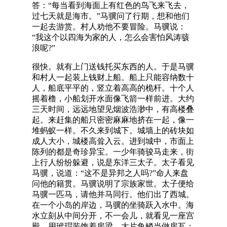
答：“每当看到海面上有红色的鸟飞来飞去，
过七天就是海市。”马骥问了行期，想和他们
一起去游赏。村人劝他不要冒险。马骥说：
“我这个以四海为家的人，怎么会害怕风涛骇
浪呢?”
很快。就有上门送钱托买东西的人。于是马骥
和村人一起装上钱财上船。船上只能容纳数十
人，船底平平的，竖立着高高的桅杆。十个人
摇着橹，小船划开水面像飞箭一样前进。大约
三天时间，远远地望见烟波浩渺中，有高楼叠
起。来赶集的船只密密麻麻地挤在一起，像一
堆蚂蚁一样。不久来到城下。城墙上的砖块如
成人大小，城楼高耸入云。进到城中，市面上
陈列的都是奇珍异宝。一少年骑骏马走来，街
上行人纷纷躲避，说是东洋三太子。太子看见
马骥，说道：“这不是异邦之人吗?”命人来盘
问他的籍贯。马骥说明了宗族家世。太子便给
马骥一匹马，请他并马同行。他们出了西城。
在一个小岛的岸边，马骥的坐骑跃入水中。海
水立刻从中间分开，不一会儿，就看见一座宫
殿，用玳瑁装饰着房梁，大片鱼鳞当做房瓦；