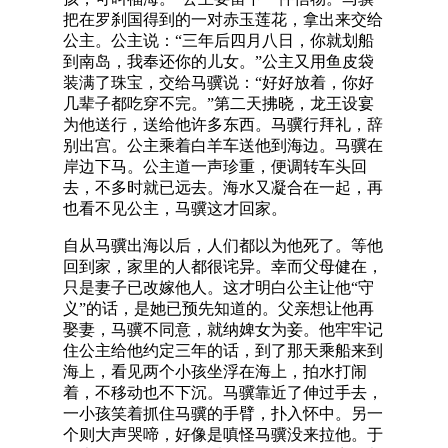
把在罗刹国得到的一对赤玉莲花，拿出来交给
公主。公主说：“三年后四月八日，你就划船
到南岛，我奉还你的儿女。”公主又用鱼皮袋
装满了珠宝，交给马骥说：“好好放着，你好
几辈子都吃穿不完。”第二天拂晓，龙王设宴
为他送行，送给他许多东西。马骥行拜礼，辞
别出宫。公主乘着白羊车送他到海边。马骥在
岸边下马。公主道一声珍重，便调转车头回
去，不多时就已远去。海水又凝合在一起，再
也看不见公主，马骥这才回家。
自从马骥出海以后，人们都以为他死了。等他
回到家，家里的人都很诧异。幸而父母健在，
只是妻子已改嫁他人。这才明白公主让他“守
义”的话，是她已预先知道的。父亲想让他再
娶妻，马骥不同意，就纳婢女为妾。他牢牢记
住公主给他约定三年的话，到了那天乘船来到
海上，看见两个小孩坐浮在海上，拍水打闹
着，不移动也不下沉。马骥靠近了伸过手去，
一小孩笑着抓住马骥的手臂，扑入怀中。另一
个则大声哭啼，好像是嗔怪马骥没来拉他。于