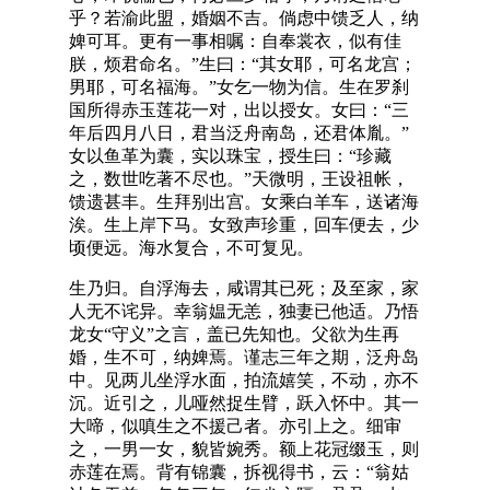
乎？若渝此盟，婚姻不吉。倘虑中馈乏人，纳
婢可耳。更有一事相嘱：自奉裳衣，似有佳
朕，烦君命名。”生曰：“其女耶，可名龙宫；
男耶，可名福海。”女乞一物为信。生在罗刹
国所得赤玉莲花一对，出以授女。女曰：“三
年后四月八日，君当泛舟南岛，还君体胤。”
女以鱼革为囊，实以珠宝，授生曰：“珍藏
之，数世吃著不尽也。”天微明，王设祖帐，
馈遗甚丰。生拜别出宫。女乘白羊车，送诸海
涘。生上岸下马。女致声珍重，回车便去，少
顷便远。海水复合，不可复见。
生乃归。自浮海去，咸谓其已死；及至家，家
人无不诧异。幸翁媪无恙，独妻已他适。乃悟
龙女“守义”之言，盖已先知也。父欲为生再
婚，生不可，纳婢焉。谨志三年之期，泛舟岛
中。见两儿坐浮水面，拍流嬉笑，不动，亦不
沉。近引之，儿哑然捉生臂，跃入怀中。其一
大啼，似嗔生之不援己者。亦引上之。细审
之，一男一女，貌皆婉秀。额上花冠缀玉，则
赤莲在焉。背有锦囊，拆视得书，云：“翁姑