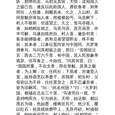
妖，群哗而走。马初见其状，大惧；迨知国人
之骇己也，遂反以此欺国人。遇饮食者，则奔
而往，人惊遁，则啜其余。久之，入山村。其
间形貌亦有似人者，然褴褛如丐。马息树下，
村人不敢前，但遥望之。久之，觉马非噬人
者，始稍稍近就之。马笑与语。其言虽异，亦
半可解。马遂自陈所自。村人喜，遍告邻里：
客非能搏噬者。然奇丑者望望即去，终不敢
前；其来者，口鼻位置尚皆与中国同。共罗浆
酒奉马。马问其相骇之故，答曰：“尝闻祖父
言：西去二万六千里，有中国，其人民形象率
诡异。但耳食之，今始信。”问其何贫。曰：
“我国所重，不在文章，而在形貌。其美之极
者，为上卿；次，任民社；下焉者，亦邀贵人
宠，故得鼎烹以养妻子。若我辈，初生时，父
母皆以为不祥，往往置弃之；其不忍遽弃者，
皆为宗嗣耳。”问：“此名何国？”曰：“大罗刹
国。都城在北去三十里。”马请导往一观。于
是鸡鸣而兴，引与俱去。天明，始达都。都以
黑石为墙，色如墨，楼阁近百尺。然少瓦，覆
以红石；拾其残块磨甲上，无异丹砂。时值朝
退，朝中有冠盖出，村人指曰：“此相国也。”