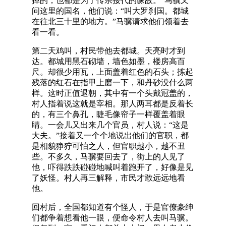
掉的，也都是为了传宗接代的缘故。”马骥又
问这里的国名，他们说：“叫大罗刹国。都城
在往北三十里的地方。”马骥请求他们领着去
看一看。
第二天鸡叫，村民带他去都城。天亮时才到
达。都城用黑石砌墙，墙色如墨，楼房高百
尺。却很少用瓦，上面盖着红色的石头；拣起
残落的红石在指甲上磨一下，和丹砂没什么两
样。这时正值退朝，其中有一个头戴冠盖的，
村人指着说这就是宰相。那人两耳都是反着长
的，有三个鼻孔，睫毛像帘子一样覆盖着眼
睛。一会儿又出来几个官员，村人说：“这是
大夫。”接着又一个个地说出他们的官职，都
是相貌狰狞可怕之人，但官职越小，越不丑
些。不多久，马骥要回去了，街上的人见了
他，吓得跌跌碰碰地喊叫着跑开了，好像是见
了妖怪。村人再三解释，市民才敢远远地看
他。
回村后，全国都知道有个怪人，于是官僚豪绅
们都争着想看他一眼，便命令村人去叫马骥。