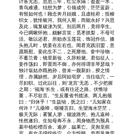
计各无恙。忽忽三年，红尘永隔；盈盈一水，
青鸟难通。结想为梦，引领成劳，茫茫蓝蔚，
有恨如何也！顾念奔月姮娥，且虚桂府；投梭
织女，犹怅银河。我何人斯，而能永好？兴思
及此，辄复破涕为笑。别后两月，竟得孪生。
今已啁啾怀抱，颇解言笑；觅枣抓梨，不母可
活。敬以还君。所贻赤玉莲花，饰冠作信。膝
头抱儿时，犹妾在左右也。闻君克践旧盟，意
愿斯慰。妾此生不二，之死靡他。奁中珍物，
不蓄兰膏；镜里新妆，久辞粉黛。君似征人，
妾作荡妇，即置而不御，亦何得谓非琴瑟哉？
独计翁姑亦既抱孙，曾未一觌新妇，揆之情
理，亦属缺然。岁后阿姑窀穸，当往临穴，一
尽妇职。过此以往，则‘龙宫’无恙，不少把握
之期；‘福海’长生，或有往还之路。伏惟珍
重，不尽欲言。”生反覆省书揽涕。两儿抱颈
曰：“归休乎！”生益恸，抚之曰：“儿知家在
何许？”儿亟啼，呕哑言归。生望海水茫茫，
极天无际；雾鬟人渺，烟波路穷。抱儿返棹，
怅然遂归。生知母寿不永，周身物悉为预具，
墓中植松槚百余。逾岁，媪果亡。灵舆至殡
宫，有女子缞绖临穴。众方惊顾，忽而风激雷