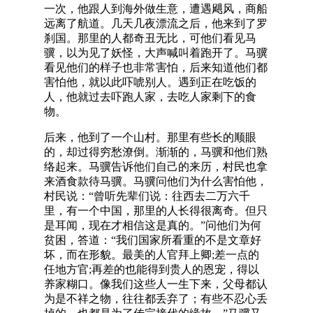
一次，他跟人到海外做生意，遭遇飓风，商船
远离了航道。几天几夜漂流之后，他来到了罗
刹国。那里的人都奇丑无比，可他们看见马
骥，以为见了妖怪，大声喊叫着跑开了。马骥
看见他们的样子也非常害怕，后来知道他们都
害怕他，就以此吓唬别人。遇到正在吃饭的
人，他就过去吓跑人家，去吃人家剩下的食
物。
后来，他到了一个山村。那里有些长的顺眼
的，却过得穷愁潦倒。渐渐的，马骥和他们熟
络起来。马骥告诉他们自己的来历，村民也拿
来酒食款待马骥。马骥问他们为什么害怕他，
村民说：“曾听先辈们说：往西去二万六千
里，有一个中国，那里的人长得很离奇。但只
是耳闻，现在才相信这是真的。”问他们为何
贫困，答道：“我们国家所看重的不是文章好
坏，而在形貌。最美的人官拜上卿;差一点的
任地方官;再差的也能得到贵人的恩宠，得以
养家糊口。像我们这些人一生下来，父母都认
为是不祥之物，往往都丢弃了；有些不忍心丢