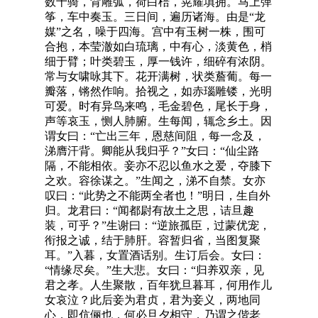
数十骑，背雕弧，荷白棓，晃耀填拥。马上弹
筝，车中奏玉。三日间，遍历诸海。由是“龙
媒”之名，噪于四海。宫中有玉树一株，围可
合抱，本莹澈如白琉璃，中有心，淡黄色，梢
细于臂；叶类碧玉，厚一钱许，细碎有浓阴。
常与女啸咏其下。花开满树，状类薝葡。每一
瓣落，锵然作响。拾视之，如赤瑙雕镂，光明
可爱。时有异鸟来鸣，毛金碧色，尾长于身，
声等哀玉，恻人肺腑。生每闻，辄念乡土。因
谓女曰：“亡出三年，恩慈间阻，每一念及，
涕膺汗背。卿能从我归乎？”女曰：“仙尘路
隔，不能相依。妾亦不忍以鱼水之爱，夺膝下
之欢。容徐谋之。”生闻之，涕不自禁。女亦
叹曰：“此势之不能两全者也！”明日，生自外
归。龙君曰：“闻都尉有故土之思，诘旦趣
装，可乎？”生谢曰：“逆旅孤臣，过蒙优宠，
衔报之诚，结于肺肝。容暂归省，当图复聚
耳。”入暮，女置酒话别。生订后会。女曰：
“情缘尽矣。”生大悲。女曰：“归养双亲，见
君之孝。人生聚散，百年犹旦暮耳，何用作儿
女哀泣？此后妾为君贞，君为妾义，两地同
心，即伉俪也，何必旦夕相守，乃谓之偕老