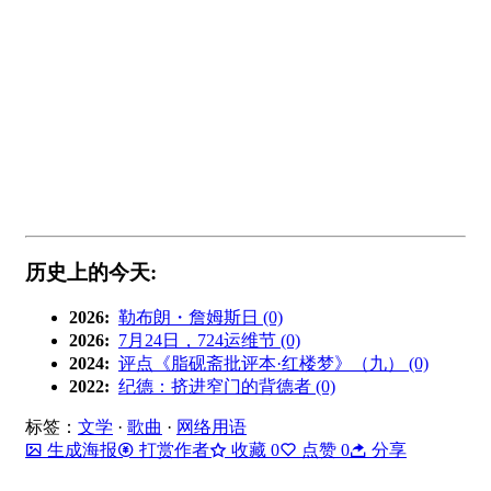
历史上的今天:
2026:
勒布朗・詹姆斯日 (0)
2026:
7月24日，724运维节 (0)
2024:
评点《脂砚斋批评本·红楼梦》（九） (0)
2022:
纪德：挤进窄门的背德者 (0)
标签：
文学
·
歌曲
·
网络用语
生成海报
打赏作者
收藏
0
点赞
0
分享