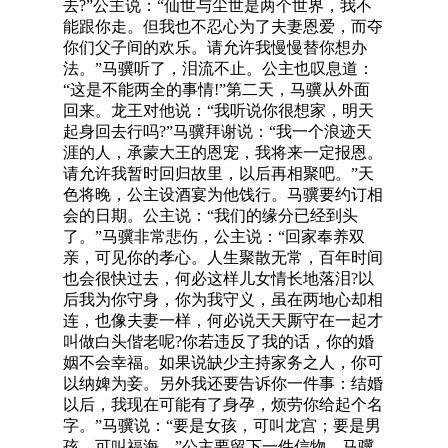
去?”公主说：“仙世与尘世是两个世界，我不
能跟你走。但我也不忍心为了夫妻恩爱，而夺
你们父子间的欢乐。请允许我慢慢替你想办
法。”马骥听了，泪流不止。公主也叹息道：
“这是不能两全的事情!”第二天，马骥从外面
回来。龙王对他说：“我听说你很想家，明天
起身回去行吗?”马骥拜谢说：“我一个浪迹天
涯的人，承蒙大王的恩宠，我将来一定报恩。
请允许我暂时回归故里，以后再相聚吧。”天
色将晚，公主设酒宴为他饯行。马骥要约订相
会的日期。公主说：“我们的缘分已经到头
了。”马骥非常悲伤，公主说：“回家奉养双
亲，可见你的孝心。人生聚散无常，百年时间
也会很快过去，何必这样儿女情长地落泪?以
后我为你守身，你为我守义，虽在两地心却相
连，也像夫妻一样，何必说天天厮守在一起才
叫做白头偕老呢?你若违反了我的话，你的婚
姻不会幸福。如果说缺少主持家务之人，你可
以纳婢为妾。另外我还要告诉你一件事：结婚
以后，我现在可能有了身孕，烦劳你给起个名
字。”马骥说：“要是女孩，可叫龙宫；要是男
孩，可叫福海。”公主要留下一件信物。马骥