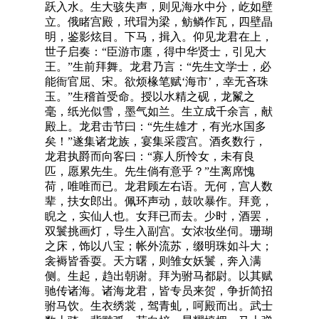
跃入水。生大骇失声，则见海水中分，屹如壁
立。俄睹宫殿，玳瑁为梁，鲂鳞作瓦，四壁晶
明，鉴影炫目。下马，揖入。仰见龙君在上，
世子启奏：“臣游市廛，得中华贤士，引见大
王。”生前拜舞。龙君乃言：“先生文学士，必
能衙官屈、宋。欲烦椽笔赋‘海市’，幸无吝珠
玉。”生稽首受命。授以水精之砚，龙鬣之
毫，纸光似雪，墨气如兰。生立成千余言，献
殿上。龙君击节曰：“先生雄才，有光水国多
矣！”遂集诸龙族，宴集采霞宫。酒炙数行，
龙君执爵而向客曰：“寡人所怜女，未有良
匹，愿累先生。先生倘有意乎？”生离席愧
荷，唯唯而已。龙君顾左右语。无何，宫人数
辈，扶女郎出。佩环声动，鼓吹暴作。拜竟，
睨之，实仙人也。女拜已而去。少时，酒罢，
双鬟挑画灯，导生入副宫。女浓妆坐伺。珊瑚
之床，饰以八宝；帐外流苏，缀明珠如斗大；
衾褥皆香耍。天方曙，则雏女妖鬟，奔入满
侧。生起，趋出朝谢。拜为驸马都尉。以其赋
驰传诸海。诸海龙君，皆专员来贺，争折简招
驸马饮。生衣绣裳，驾青虬，呵殿而出。武士