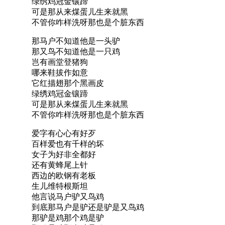
绿绣鸡冠金镶蹄
可是那从来煤蛋儿生来就黑
不管你咋样洗呀那也是个脏东西
那马户不知道他是一头驴
那又鸟不知道他是一只鸡
岂有画堂登猪狗
哪来鞋拔作如意
它红描翅那个黑画皮
绿绣鸡冠金镶蹄
可是那从来煤蛋儿生来就黑
不管你咋样洗呀那也是个脏东西
爱字有心心有好歹
百样爱也有千样的坏
女子为好非全都好
还有黄蜂尾上针
西边的欧钢有老板
生儿维特根斯坦
他言说马户驴又鸟鸡
到底那马户是驴还是驴是又鸟鸡
那驴是鸡那个鸡是驴