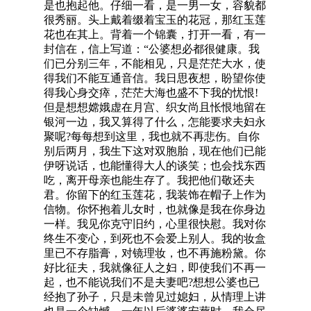
是也抱起他。仔细一看，是一男一女，容貌都
很秀丽。头上戴着缀着宝玉的花冠，那红玉莲
花也在其上。背着一个锦囊，打开一看，有一
封信在，信上写道：“公婆想必都很健康。我
们已分别三年，不能相见，只是茫茫大水，使
得我们不能互通音信。我日思夜想，盼望你使
得我心身交瘁，茫茫大海也盛不下我的忧恨!
但是想想嫦娥虚在月宫、织女尚且怅恨地留在
银河一边，我又算得了什么，怎能要求夫妇永
聚呢?每每想到这里，我也就不再悲伤。自你
别后两月，我生下这对双胞胎，现在他们已能
伊呀说话，也能懂得大人的谈笑；也会找东西
吃，离开母亲也能生存了。我把他们敬还夫
君。你留下的红玉莲花，我装饰在帽子上作为
信物。你怀抱着儿女时，也就像是我在你身边
一样。我见你克守旧约，心里很快慰。我对你
终生不变心，到死也不会爱上别人。我的妆盒
里已不存脂膏，对镜理妆，也不再施粉黛。你
好比征夫，我就像征人之妇，即使我们不再一
起，也不能说我们不是夫妻吧?想想公婆也已
经抱了孙子，只是未曾见过媳妇，从情理上讲