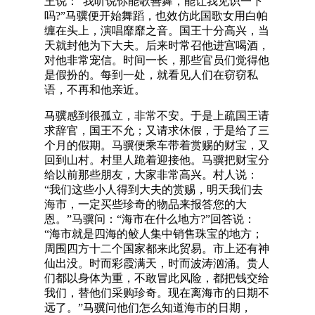
王说：“我听说你能歌善舞，能让我见识一下
吗?”马骥便开始舞蹈，也效仿此国歌女用白帕
缠在头上，演唱靡靡之音。国王十分高兴，当
天就封他为下大夫。后来时常召他进宫喝酒，
对他非常宠信。时间一长，那些官员们觉得他
是假扮的。每到一处，就看见人们在窃窃私
语，不再和他亲近。
马骥感到很孤立，非常不安。于是上疏国王请
求辞官，国王不允；又请求休假，于是给了三
个月的假期。马骥便乘车带着赏赐的财宝，又
回到山村。村里人跪着迎接他。马骥把财宝分
给以前那些朋友，大家非常高兴。村人说：
“我们这些小人得到大夫的赏赐，明天我们去
海市，一定买些珍奇的物品来报答您的大
恩。”马骥问：“海市在什么地方?”回答说：
“海市就是四海的鲛人集中销售珠宝的地方；
周围四方十二个国家都来此贸易。市上还有神
仙出没。时而彩霞满天，时而波涛汹涌。贵人
们都以身体为重，不敢冒此风险，都把钱交给
我们，替他们采购珍奇。现在离海市的日期不
远了。”马骥问他们怎么知道海市的日期，