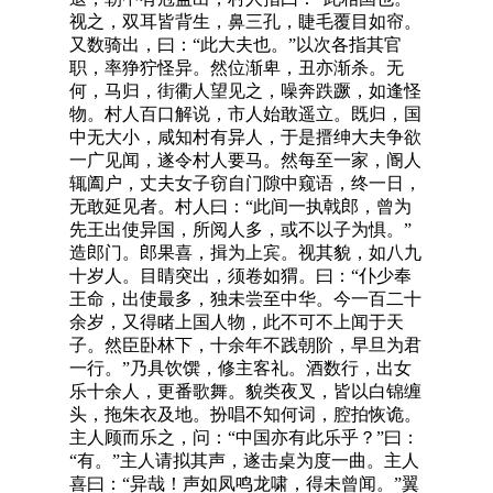
视之，双耳皆背生，鼻三孔，睫毛覆目如帘。
又数骑出，曰：“此大夫也。”以次各指其官
职，率狰狞怪异。然位渐卑，丑亦渐杀。无
何，马归，街衢人望见之，噪奔跌蹶，如逢怪
物。村人百口解说，市人始敢遥立。既归，国
中无大小，咸知村有异人，于是搢绅大夫争欲
一广见闻，遂令村人要马。然每至一家，阍人
辄阖户，丈夫女子窃自门隙中窥语，终一日，
无敢延见者。村人曰：“此间一执戟郎，曾为
先王出使异国，所阅人多，或不以子为惧。”
造郎门。郎果喜，揖为上宾。视其貌，如八九
十岁人。目睛突出，须卷如猬。曰：“仆少奉
王命，出使最多，独未尝至中华。今一百二十
余岁，又得睹上国人物，此不可不上闻于天
子。然臣卧林下，十余年不践朝阶，早旦为君
一行。”乃具饮馔，修主客礼。酒数行，出女
乐十余人，更番歌舞。貌类夜叉，皆以白锦缠
头，拖朱衣及地。扮唱不知何词，腔拍恢诡。
主人顾而乐之，问：“中国亦有此乐乎？”曰：
“有。”主人请拟其声，遂击桌为度一曲。主人
喜曰：“异哉！声如凤鸣龙啸，得未曾闻。”翼