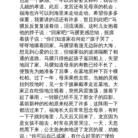
也是一个缺憾。一年以后婆婆安葬时，我会尽
儿媳的孝道。此后，龙宫还有见母亲的机会，
福海也许可以到海里来走动走动。希望你多多
保重，我要讲的话还有许多，暂且到此吧!”马
骥反反复复读着信，泪流满面。这时儿女抱着
他的脖子说：“回家吧!”马骥更感悲恸，抚摸
着孩子说：“你们知道家在何处?”孩子哭了，
呀呀地嚷着回家。马骥望着漫无边际的大海，
想见到心爱的公主，但烟雾似的波涛隔断了相
通的道路。马骥只得抱起孩子返回船上，失望
地回了家。马骥知道母亲的寿数已经不长了，
便预先为她准备了后事，在墓地里种下百十棵
松柏。过了一年，母亲果然去世。当她的灵柩
抬到坟地时，见一女子披麻戴孝走近墓地。大
家正在吃惊地注视着，突然风雷激荡，接着下
起了暴雨，一转眼已经不见了那女子的踪影。
墓前新种的松柏原来枯死了许多，这阵雨一下
都活过来了。福海长大后常常思念母亲，有时
一下子跳到海里，几天后又回来了。龙宫因为
是女孩不能去，时常在房里哭泣。一天，天忽
然黑下来，公主急匆匆地进了龙宫的屋，劝她
说：“你可以自己成家，有什么好哭的?”便给