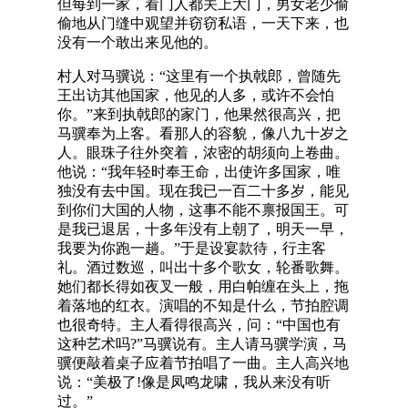
但每到一家，看门人都关上大门，男女老少偷
偷地从门缝中观望并窃窃私语，一天下来，也
没有一个敢出来见他的。
村人对马骥说：“这里有一个执戟郎，曾随先
王出访其他国家，他见的人多，或许不会怕
你。”来到执戟郎的家门，他果然很高兴，把
马骥奉为上客。看那人的容貌，像八九十岁之
人。眼珠子往外突着，浓密的胡须向上卷曲。
他说：“我年轻时奉王命，出使许多国家，唯
独没有去中国。现在我已一百二十多岁，能见
到你们大国的人物，这事不能不禀报国王。可
是我已退居，十多年没有上朝了，明天一早，
我要为你跑一趟。”于是设宴款待，行主客
礼。酒过数巡，叫出十多个歌女，轮番歌舞。
她们都长得如夜叉一般，用白帕缠在头上，拖
着落地的红衣。演唱的不知是什么，节拍腔调
也很奇特。主人看得很高兴，问：“中国也有
这种艺术吗?”马骥说有。主人请马骥学演，马
骥便敲着桌子应着节拍唱了一曲。主人高兴地
说：“美极了!像是凤鸣龙啸，我从来没有听
过。”