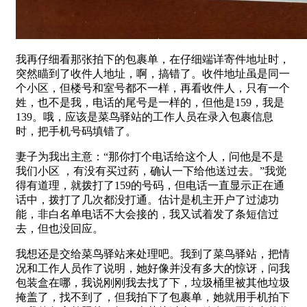
我再仔细看那张拍下的包裹单，在仔细端详寄件地址时，
突然瞄到了收件人地址，啊，搞错了。收件地址虽是同一
个小区，但楼号和室号都不一样，再看收件人，只有一个
姓，也不是我，电话的尾号是一样的，但他是159，我是
139。哦，应该是菜鸟驿站的工作人员在录入包裹信息
时，把手机号码填错了。
妻子为我出主意：“那你打个电话给这个人，问他是不是
我们小区 ，有没有买过药，确认一下给他送过去。”我觉
得有道理，就拨打了159的号码，但电话一直显示正在通
话中，拨打了几次都没打通。估计是机主开户了过滤功
能，非白名单电话不大会接的，我又试着发了条短信过
去，但也没回应。
我想还是交给菜鸟驿站来处理吧。我到了菜鸟驿站，把情
况和工作人员作了说明，她好像并没有多大的惊讶，问我
包装盒在哪，我说刚刚我去找了下，垃圾桶里被其他垃圾
掩盖了，找不到了，但我拍下了包裹单，她就用手机拍下