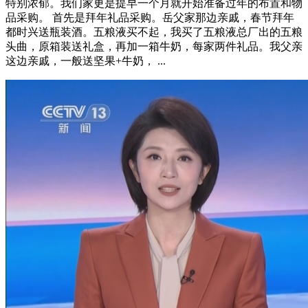
特别浓郁。我们家更是提早一个月就开始准备过年的布置和物
品采购。 首先是拜年礼品采购。岳父家那边亲戚，春节拜年
都时兴送瓶装酒。五粮液买不起，我买了五粮液总厂出的五粮
头曲，原箱装送礼盒，再加一箱牛奶，每家两件礼品。我父亲
这边亲戚，一般送坚果+牛奶， ...