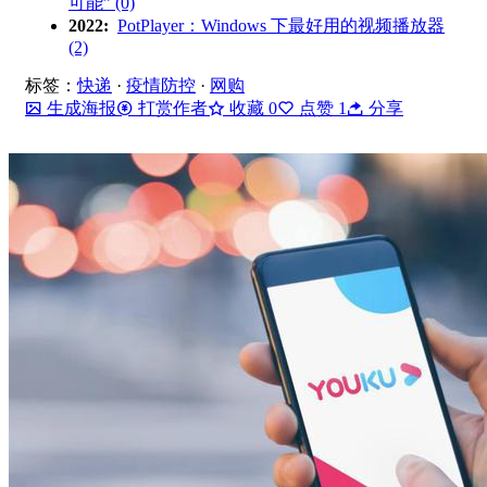
可能” (0)
2022:
PotPlayer：Windows 下最好用的视频播放器
(2)
标签：
快递
·
疫情防控
·
网购
生成海报
打赏作者
收藏
0
点赞
1
分享