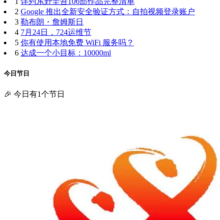
1
详列东野圭吾106部作品完整清单
2
Google 推出全新安全验证方式：自拍视频登录账户
3
勒布朗・詹姆斯日
4
7月24日，724运维节
5
你有使用本地免费 WiFi 服务吗？
6
达成一个小目标：10000ml
今日节日
🎉 今日有1个节日