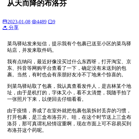
从天而降的布洛芬
2023-01-08
4489
9
分享
菜鸟驿站发来短信，提示我有个包裹已送至小区的菜鸟驿
站店，并发来取件码。
我有点纳闷，最近好像没买过什么东西呀，打开淘宝、京
东、抖音等网购平台查看了一下，确定没有未送到的包
裹。当然，有时也会有亲朋好友冷不丁地来个惊喜的。
到菜鸟驿站取了包裹，我认真查看发件人，是吉林某个地
址，由于是机打的，字体又小，看不太清楚，我随手拍了
一张照片下来，以便回去仔细看看。
由于疫情，养成了在室外就把包裹包装拆封丢弃的习惯，
打开包裹，是三盒布洛芬片。哇，在这个时节送上三盒布
洛芬，那可真谓礼轻情谊重啊，现在市面上可不容易买到
布洛芬这个药呢。