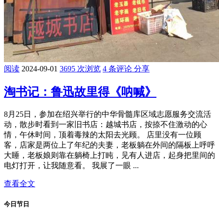
阅读
2024-09-01
3695 次浏览
4 条评论
分享
淘书记：鲁迅故里得《呐喊》
8月25日，参加在绍兴举行的中华骨髓库区域志愿服务交流活
动，散步时看到一家旧书店：越城书店，按捺不住激动的心
情，午休时间，顶着毒辣的太阳去光顾。 店里没有一位顾
客，店家是两位上了年纪的夫妻，老板躺在外间的隔板上呼呼
大睡，老板娘则靠在躺椅上打盹，见有人进店，起身把里间的
电灯打开，让我随意看。 我展了一眼 ...
查看全文
今日节日