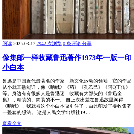
阅读
2025-03-17
2942 次浏览
0 条评论
分享
像集邮一样收藏鲁迅著作1973年一版一印
小白本
鲁迅是中国近代最著名的作家，新文化运动的领袖，它的作品
从小就耳熟能详，像《呐喊》《药》《孔乙己》《阿Q正传》
等。身边有有很多人是鲁迅迷，收藏有大部头的《鲁迅全
集》，精装的、简装的不一。 自上次出差在鲁迅故里淘得
《呐喊》，我就被这个小白本吸引住了，由此萌发了要收集齐
一整套的想法。 这是人民文学出版社19 ...
查看全文